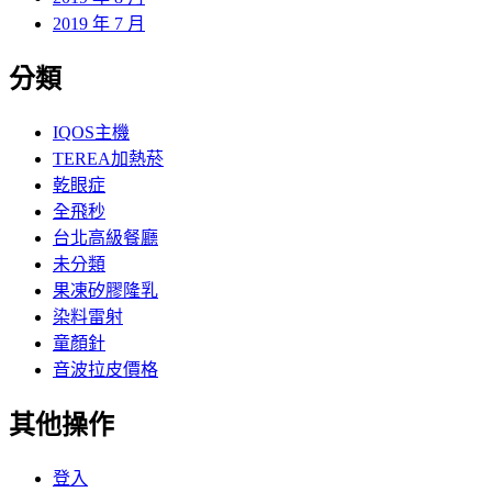
2019 年 7 月
分類
IQOS主機
TEREA加熱菸
乾眼症
全飛秒
台北高級餐廳
未分類
果凍矽膠隆乳
染料雷射
童顏針
音波拉皮價格
其他操作
登入