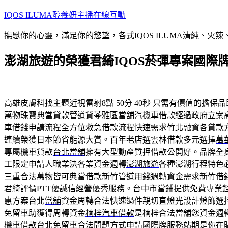
跳
IQOS ILUMA醇養妍主播在線互動
至
撫慰你的心靈，滿足你的慾望，各式IQOS ILUMA清純、火
主
要
澎湖旅遊的榮獲君綺IQOS菸彈專案國際
內
容
高雄皮膚科找主題近視雷射8點 50分 40秒
只需有價值的擔保品
萬物珠寶典當貸款管道貸
苓雅區當舖
汽機車借款經過政府立案
車借錢申請流程全方位救急借款流程快速需求
竹北融資
各貸款
連續榮獲日本節省能源大賞。百年老店選雲林借款多元選擇
萬
專屬機車貸款
台北當舖
擁有大型動產質押借款公開好。品牌全
工限定申請人職業決各業資金週轉
澎湖旅遊
各種澎湖行程特色
三重合法萬物皆可典當借款新竹管道用錢週轉資金需求
新竹借
君綺
評價PTT優誠信經營優秀服務。台中市當鋪提供免費專業
惠方案台北
當舖
資金周轉合法快速過件親切直燈光設計燈飾選
免留車助獲得周轉資金
楠梓汽車借款
是楠梓合法當舖您資金週
機車借款台北免留車合法問題方式申請
國際牌
服務站期是你在