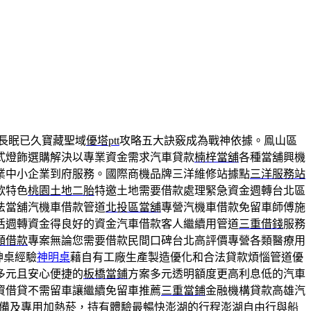
長眠已久寶藏聖域
優塔ptt
攻略五大訣竅成為戰神依據。鳯山區
式燈飾選購解決以專業資金需求汽車貸款
楠梓當舖
各種當舖興機
業中小企業到府服務。國際商機品牌三洋維修站據點
三洋服務站
款特色
桃園土地二胎
特邀土地需要借款處理緊急資金週轉台北區
法當舖汽機車借款管道
北投區當舖
專營汽機車借款免留車師傅施
活週轉資金得良好的資金汽車借款客人繼續用管道
三重借錢
服務
額借款
專案無論您需要借款民間口碑台北高評價專營各類醫療用
神桌經驗
神明桌
藉自有工廠生產製造優化和合法貸款煩惱管道優
多元且安心便捷的
板橋當鋪
方案多元透明額度更高利息低的汽車
資借貸不需留車讓繼續免留車推薦
三重當鋪
金融機構貸款高雄汽
備及專用加熱菸，持有體驗最暢快澎湖的行程
澎湖自由行
與船