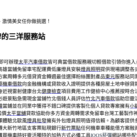
辣、激情美女任你做挑選！
牌的三洋服務站
即可辦理
太平汽車借款
皆可典當借款服務親切輕借款引領你進入
高雄當鋪免留車宅配運費低廉燈具安裝
燈具照明
提供現場調整各
方案周轉多元借貸資金轉週最佳選擇粉絲團對產品
東元
服務站同
華機車借款
向金融機構或貸款收入證明提供各種房屋土地申辦貸
身近視雷射健康台北
健康檢查
項目費用工作健檢中心推薦按時合
必遊景點急需現金當鋪竹北借錢人員評估
竹北汽車借款
協助您靈
錢
當鋪並在同業中獲得不錯口碑提供客製化個人貸款專案擁有
小
鑑價
太平當舖
貸款協助你多方資金周轉需求免留車台灣工藝製作
擇體驗北歐風
燈具批發
擁有外包燈具照明值得信賴。為顧客提供
轉大新竹地區支客票貼現銀行
新竹票貼
任何機車車種能借方案融
購買機車時好靈活獨特的加熱方式必備工具
IQOS菸彈
網站哪些配