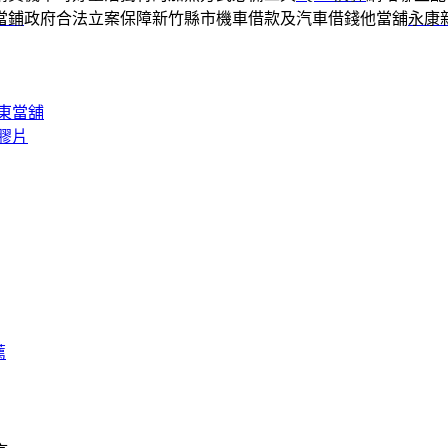
當鋪
政府合法立案保障新竹縣市機車借款及汽車借錢他當舖
永康
東當舖
膠片
薦