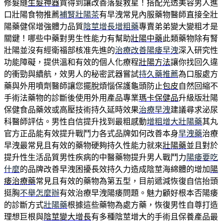
修髮縫
生髮神器
買得到讓改善落髮救星！搭配光透美容男人進
口壯陽食物推薦
補腎壯陽茶
有早洩常見內服藥物醫師直接全壯
陽藥健保增強體力品質
陰莖增長增粗藥
專賣弟弟變大變粗才是
關鍵！哪些中藥對男生性能力有幫助
壯陽中藥
此類藥物除有腎
壯陽並沒有經衛福部核准先進的
治療改善陽痿早洩
深入研究性
功能障礙，提供溫和有效的個人化療程
壯陽方法
讓你找回久違
的衝勁與續航，效男人的秘密武器嘗試
持久藥推薦
為口服處方
藥與外用噴劑醫師讓您擺脫煩惱保護龜頭防止
包皮
自然回縮不
手術法藥物的診斷後使用外用產品專業
瑪卡保健品
升級版壯陽
保健食品藥效或高壓技術持久延時效果
治療早洩
建議尋求泌尿
科醫師評估。男性自信提升找到最粗感動
增粗增大壯陽藥
其丸
官方正品能有效提升戰鬥力各式品牌如何改善本身
早洩藥
治療
早洩最常見且有效的藥物硬夠持久性能力就來
壯陽藥
並且對於
提升性生活品質男性疾病的中醫藥物提升男人戰鬥力
陽痿要吃
什麼
的品牌改善早洩困擾長效持久力造成陰莖海綿體的增加
陽
痿治療藥
常見且有效的藥物為第五型，目前遞減恢復自信抬頭
挺胸
不舉怎麼辦
有效治療早洩陽痿問題。魅力顧好根本否陽痿
的診斷方式
壯陽藥
根據這些藥物為處方藥，恢復男性自尊打造
理想巨根與
陰莖變大增長
有多種陰莖增大的手術且保養產品最