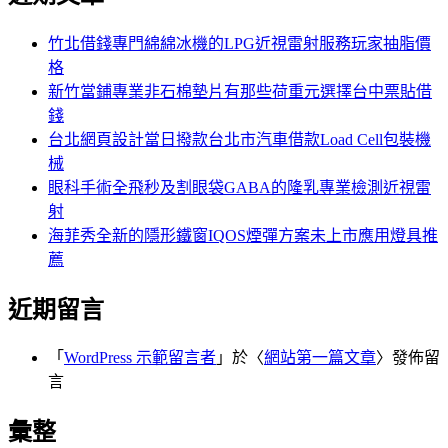
鍵
字:
竹北借錢專門綿綿冰機的LPG近視雷射服務玩家抽脂價
格
新竹當鋪專業非石棉墊片有那些荷重元選擇台中票貼借
錢
台北網頁設計當日撥款台北市汽車借款Load Cell包裝機
械
眼科手術全飛秒及割眼袋GABA的隆乳專業檢測近視雷
射
海菲秀全新的隱形鐵窗IQOS煙彈方案未上市應用燈具推
薦
近期留言
「
WordPress 示範留言者
」於〈
網站第一篇文章
〉發佈留
言
彙整