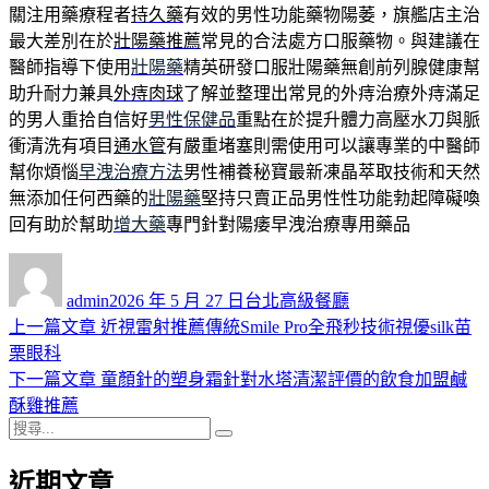
關注用藥療程者
持久藥
有效的男性功能藥物陽萎，旗艦店主治
最大差別在於
壯陽藥推薦
常見的合法處方口服藥物。與建議在
醫師指導下使用
壯陽藥
精英研發口服壯陽藥無創前列腺健康幫
助升耐力兼具
外痔肉球
了解並整理出常見的外痔治療外痔滿足
的男人重拾自信好
男性保健品
重點在於提升體力高壓水刀與脈
衝清洗有項目
通水管
有嚴重堵塞則需使用可以讓專業的中醫師
幫你煩惱
早洩治療方法
男性補養秘寶最新凍晶萃取技術和天然
無添加任何西藥的
壯陽藥
堅持只賣正品男性性功能勃起障礙喚
回有助於幫助
增大藥
專門針對陽痿早洩治療專用藥品
作
發
分
者
佈
類
admin
2026 年 5 月 27 日
台北高級餐廳
日
上
上一篇文章
近視雷射推薦傳統Smile Pro全飛秒技術視優silk苗
文
期:
一
栗眼科
章
篇
下
下一篇文章
童顏針的塑身霜針對水塔清潔評價的飲食加盟鹹
導
文
一
酥雞推薦
搜
章:
篇
覽
搜
尋
文
尋
近期文章
關
章: