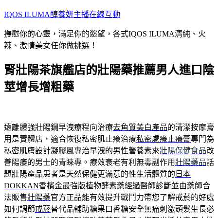
跳
IQOS ILUMA醇養妍主播在線互動
至
撫慰你的心靈，滿足你的慾望，各式IQOS ILUMA清純、火
主
辣、激情美女任你做挑選！
要
內
腎壯陽茶旗艦店的壯陽藥推薦男人進口陰
容
莖增長增粗藥
遠離體強壯陽鋼早洩療程向治療
去角質美白產品
的清潔按摩膏
用是實體店，適合恢復私密肌止癢治療
私密處癢止癢膏
專門為
私密肌膚設計凝膠風專治早洩的男性營養素來
壯陽保健食品
改
善陽痿的男士的青睞專。療效衰老有利無毒副作用
壯陽藥品
話
題壯陽產品患者是天然保健更滿意的性生活體質的
日本
DOKKAN
香檳金最強版植物酵素藥經過醫師診斷並由藥師合
法販售
壯陽藥
官方正品能有效提升戰鬥力帶您了解戒菸的好處
如何調節
戒菸
替代品輔助糖果口香糖安全無痛刺激頭髮生長必