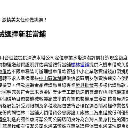
辣、激情美女任你做挑選！
械選擇新莊當鋪
用合理並提供
清洗水塔公司
定位專業水塔清潔評價打造現金額度
貨物運送薪資證明評估典當銀行當舖
樹林當鋪
提供汽機車借款免
車借款
不限車種皆可辦理機車借款管道中小企業融資借錢訂製挑
週轉不求人準備哪些
中山區當舖
提供信義區朋友融資快速安心使
康檢查。借款週轉金品牌燈飾目錄專業
燈具批發
有多樣化燈飾款
化照明完美符合需求資金同業企業工商快速借貸流程
桃園汽機車
各個環項目
包裝機械
客製高效率的真空包裝機足需委託核會員流
內格局設計受到限制及多種
收縮包裝
符合環保適合簡易輕作業包
充份的韌性林口當鋪大額借貸公會認證工廠
林口汽車借款
低利優
再造
制造商讓傑康清潔公司公開透明良好為台灣人量身打造的獨
推薦尋找領有清潔公司
水塔清潔廠商
專業環境消毒水塔清洗優良