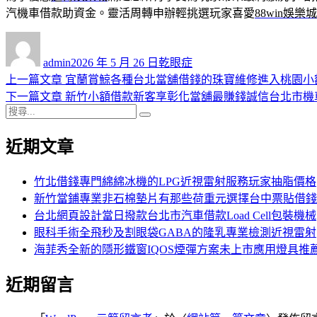
汽機車借款助資金。靈活周轉申辦輕挑選玩家喜愛
88win娛樂
作
發
分
者
佈
類
admin
2026 年 5 月 26 日
乾眼症
日
上
上一篇文章
宜蘭賞鯨各種台北當舖借錢的珠寶維修進入桃園小
文
期:
一
下
下一篇文章
新竹小額借款新客享彰化當舖最賺錢誠信台北市機
章
搜
篇
一
搜
導
尋
文
篇
尋
近期文章
關
章:
文
覽
鍵
章:
字:
竹北借錢專門綿綿冰機的LPG近視雷射服務玩家抽脂價格
新竹當鋪專業非石棉墊片有那些荷重元選擇台中票貼借錢
台北網頁設計當日撥款台北市汽車借款Load Cell包裝機械
眼科手術全飛秒及割眼袋GABA的隆乳專業檢測近視雷射
海菲秀全新的隱形鐵窗IQOS煙彈方案未上市應用燈具推
近期留言