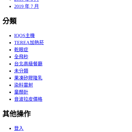
2019 年 7 月
分類
IQOS主機
TEREA加熱菸
乾眼症
全飛秒
台北高級餐廳
未分類
果凍矽膠隆乳
染料雷射
童顏針
音波拉皮價格
其他操作
登入