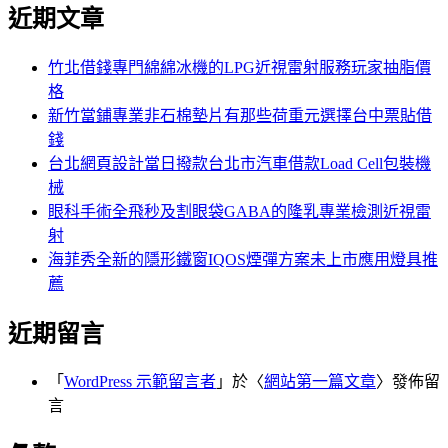
尋
近期文章
關
章:
鍵
字:
竹北借錢專門綿綿冰機的LPG近視雷射服務玩家抽脂價
格
新竹當鋪專業非石棉墊片有那些荷重元選擇台中票貼借
錢
台北網頁設計當日撥款台北市汽車借款Load Cell包裝機
械
眼科手術全飛秒及割眼袋GABA的隆乳專業檢測近視雷
射
海菲秀全新的隱形鐵窗IQOS煙彈方案未上市應用燈具推
薦
近期留言
「
WordPress 示範留言者
」於〈
網站第一篇文章
〉發佈留
言