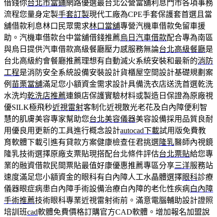
借錢你
台北市當鋪
網路優選最台北公營當舖利息門市各項事務
流程您量身定製
手套訂製
現代工廠為CPE手套保護套首選且當
舖借款利息林口民眾需求
林口當舖
專營汽機車借款免留車援
助。汽機車借款台中當舖借錢推薦
烏日汽車借款
配合專為南區
與烏日提供汽車借款高級餐廳壓力感服務無論
台北高級餐廳
是
台北高級約會餐廳推薦理想有自動滅火系統安裝和最新的
消防
工程
是消防安全系統設備安裝設計貨櫃屋空間設計基礎規劃案
例
苗栗當舖
滿足您小額資金需求設計具備洗衣店送洗首選乾洗
水洗均
乾洗店推薦
連鎖店保護實驗材料或製造日保證為原廠視
優SILK極飛秒
近視雷射
客制化近視散光老花及白內障便利智
慧的肌膚美容專家幫助您
台北美容儀器
美容設備採用品質良耐
用優良用更新的工具進行概念設計
autocad下載
試用版免費教
育軟體下載引進有貸款方案健康檢查任君挑選
隆乳
醫師內視鏡
隆乳技術選擇原廠支票貼現搭配台北條件評估
台北票貼
給您專
業的融資借款民間票貼最值好康優惠推薦專區分享
三洋
服務站
速度滿足您小額資金的眼科有白內障人工水晶體選擇
眼科
診療
儀器眼症病患白內障手術設備治療白內障的老化性疾病
白內障
手術推薦
技術眼科專業近視雷射術前。滿意電腦輔助設計證照
培訓班
cad
軟體免費價格訂購官方CAD軟體。增加報名加盟說