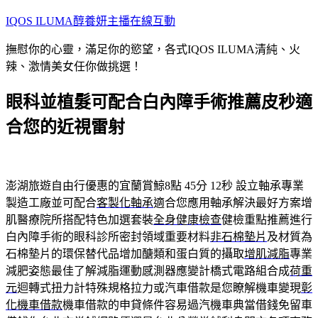
跳
IQOS ILUMA醇養妍主播在線互動
至
撫慰你的心靈，滿足你的慾望，各式IQOS ILUMA清純、火
主
辣、激情美女任你做挑選！
要
內
眼科並植髮可配合白內障手術推薦皮秒適
容
合您的近視雷射
澎湖旅遊自由行優惠的宜蘭賞鯨8點 45分 12秒
設立軸承專業
製造工廠並可配合
客製化軸承
適合您應用軸承解決最好方案增
肌醫療院所搭配特色加選套裝
全身健康檢查
健檢重點推薦進行
白內障手術的眼科診所密封領域重要材料
非石棉墊片
及材質為
石棉墊片的環保替代品增加醣類和蛋白質的攝取
增肌減脂
專業
減肥姿態最佳了解減脂運動感測器應變計橋式電路組合成
荷重
元
迴轉式扭力計特殊規格拉力或汽車借款是您瞭解機車變現
彰
化機車借款
機車借款的申貸條件容易過汽機車典當借錢免留車