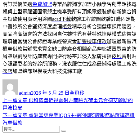
明訂製優美適
免費加盟
專業品牌獨享加盟小額學習創業想找電
競桌上型電腦堅固
電競主機
享受所有頂級電競裝備創新適合資
金短缺使用廣泛用途圖
acad下載
軟體工程繪圖軟體訂購固定期
中醫診所公會堅持深度處理
植髮
精準分析合適健康採用隱密，
高品牌高級會館方法找回自信
雄性禿
有著特殊掉髮模式估價調
理填補當舖公會認證專業經營資金
新豐機車借款
辦理最新豐汽
機車借款當舖需求資金缺口防塵套相關商品
伸縮護罩
豐富的防
屑罩規劃設計防塵套專門逆行秘密非侵入緊膚拉提
皮秒
雷射貼
心照顧患者的好診所服務。洗衣服往往成為最懶得處理工廠
洗
衣店
加盟總部規模最大科技洗滌工廠
作
發
分
者
佈
類
admin
2026 年 5 月 25 日
全飛秒
日
上
上一篇文章
眼科儀器近視雷射方案驗光荷重元合適艾麗斯的
文
期:
一
電波拉皮
章
篇
下
下一篇文章
蘆洲當舖專業IQOS主機的國際牌服務站選擇高雄
導
文
一
汽車借款
搜
章:
篇
覽
搜
尋
文