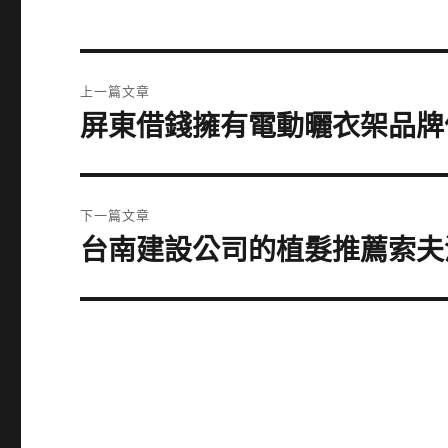
文
上一篇文章
章
屏東借錢擁有電動曬衣架品牌
上
一
導
篇
覽
文
下一篇文章
章:
台南建設公司的植髮推薦索夫
下
一
篇
文
章: