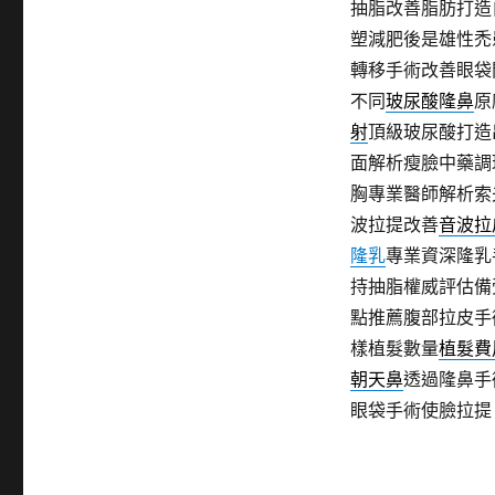
抽脂改善脂肪打造
塑減肥後是雄性禿
轉移手術改善眼袋
不同
玻尿酸隆鼻
原
射
頂級玻尿酸打造
面解析瘦臉中藥調
胸專業醫師解析索
波拉提改善
音波拉
隆乳
專業資深隆乳
持抽脂權威評估備
點推薦腹部拉皮手
樣植髮數量
植髮費
朝天鼻
透過隆鼻手
眼袋手術使臉拉提