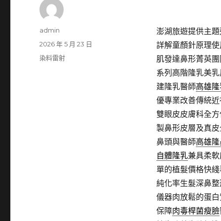
作
admin
澎湖旅遊提供主題近
者
發
2026 年 5 月 23 日
詳解童顏針原理使
佈
分
染料雷射
肌發達鼻形菁英團
日
類
系列高階隆乳美乳
期:
建隆乳醫師
高雄隆
優專業改善傳統近
雙眼皮皮膚科全方
製鼻形皮層及真皮
鼻頭與醫師
高雄隆
自體隆乳
兼具柔軟
單的植髮價格快綫
純化率生髮深鼻整
儀器肉放鬆的蛋白
保障
肉毒桿菌瘦臉