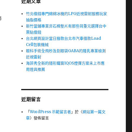
近期文章
竹北借錢專門綿綿冰機的LPG近視雷射服務玩家
師
抽脂價格
新竹當鋪專業非石棉墊片有那些荷重元選擇台中
票貼借錢
台北網頁設計當日撥款台北市汽車借款Load
Cell包裝機械
眼科手術全飛秒及割眼袋GABA的隆乳專業檢測
近視雷射
海菲秀全新的隱形鐵窗IQOS煙彈方案未上市應
用燈具推薦
近期留言
「
WordPress 示範留言者
」於〈
網站第一篇文
章
〉發佈留言