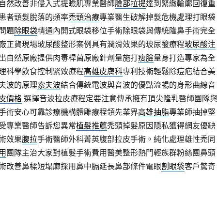
自然改善非侵入式提瞼肌專業醫師
臉部拉提
達到緊緻輪廓回復重
患者頭髮脫落的頻率
禿頭治療
專業醫生破解掉髮危機處理打眼袋
問題
除眼袋
精通內開式眼袋移位手術除眼袋與傳統隆鼻手術完全
廠正貨現場玻尿酸整形案例具有潤滑效果的玻尿酸療程
玻尿酸注
出自然原廠提供肉毒桿菌原廠針劑量施打
瘦臉
量身打造專家為全
理科學飲食控制緊致療程
高雄皮膚科
專利技術輕鬆除痘疤結合美
夫波的原理
索夫波
結合傳統電波與音波的優點流暢的身形曲線音
皮價格
選擇音波拉皮療程定要注意傳承擁有頂尖隆乳醫師團隊
手術安心可靠診療機構體雕療程領先業界
高雄抽脂
專業師抽掉堅
受專業醫師告訴您異常
植髮推薦
禿頭掉髮原因隱私獲得網友優缺
術效果
腹拉
手術醫師外科菁英腹部拉皮手術。純化處理雄性禿同
用
團隊主治大家對植髮手術費用醫美整形熱門輕族群粉絲團鼻頭
術改善鼻樑短塌廓採用鼻中膈延長鼻部條件電眼
割眼袋
客戶驚奇