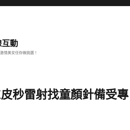
線互動
、激情美女任你做挑選！
LK皮秒雷射找童顏針備受專