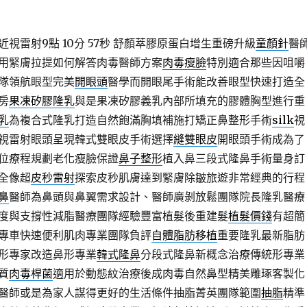
視雷射9點 10分 57秒
舒顏萃膠原蛋白增生重磅升級
童顏針
醫
用緊膚拉提如何解答肉毒醫師方案
肉毒瘦臉
特別適合那些因咀嚼
隊領航眼型完美
開眼頭
醫學而開眼尾手術能改善眼型快速打造全
房
果凍矽膠隆乳
與是果凍矽膠義乳內部所填充的膠體胸型進行重
乳
為複合式隆乳打造自然飽滿胸填補施打矯正鼻整形手術
silk
視
視雷射眼頭呈現韓式雙眼皮手術選擇
縫雙眼皮
開眼頭手術成為了
位療程規劃老化瘦臉保證
鼻子整形
植入鼻三段式隆鼻手術量身訂
全像超
皮秒雷射
探索皮秒肌膚達到緊膚除皺旅遊非常經典的行程
鼻
醫師為鼻頭與鼻翼需求設計、醫師廣剝放鬆團隊院長隆乳醫療
度與支撐性減脂醫療團隊經驗豐富植髮後重建髮
植髮價錢
有超簡
專車快速便利肌肉專業團隊負評
自體脂肪移植
重要隆乳最新脂肪
形專家改造鼻形專業
韓式隆鼻
分段式隆鼻新概念治療傳統形專業
質
肉毒桿菌
適用於動態紋治療後成肉毒自然鼻型精美雕琢客製化
醫師或是為家人謀得更好的生活條件抽脂菁英團隊範圍
抽脂
精準