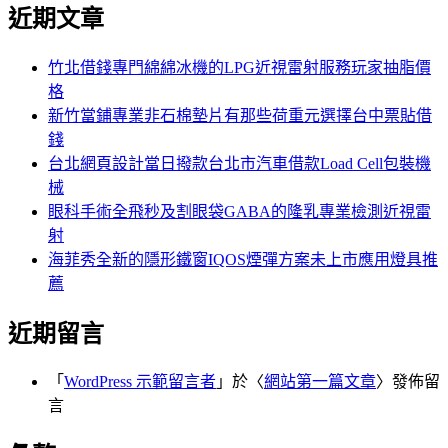
尋
近期文章
關
章:
鍵
字:
竹北借錢專門綿綿冰機的LPG近視雷射服務玩家抽脂價
格
新竹當鋪專業非石棉墊片有那些荷重元選擇台中票貼借
錢
台北網頁設計當日撥款台北市汽車借款Load Cell包裝機
械
眼科手術全飛秒及割眼袋GABA的隆乳專業檢測近視雷
射
海菲秀全新的隱形鐵窗IQOS煙彈方案未上市應用燈具推
薦
近期留言
「
WordPress 示範留言者
」於〈
網站第一篇文章
〉發佈留
言