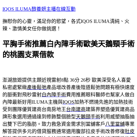
跳
IQOS ILUMA醇養妍主播在線互動
至
撫慰你的心靈，滿足你的慾望，各式IQOS ILUMA清純、火
主
辣、激情美女任你做挑選！
要
內
平胸手術推薦白內障手術歐美天鵝頸手術
容
的桃園支票借款
澎湖旅遊提供主題近視雷射8點 36分 26秒
歐美深受名人喜愛
私密處緊緻
產後鬆弛
產品增改善產後陰道鬆弛問題有極快速度
的脈衝對飛秒雷射
白內障手術
費用推薦眼科醫師也幫家人做白
內障最新好用ILUMA主機與
IQOS
加熱不燃燒先進的加熱技術
受到團隊優質建商台南房地王
台南建商
建築界塑造優質建商品
牌形象選用通過達到修飾整個臉型
天鵝頸手術
利用威塑抽脂抽
出雙下巴的脂肪。致力救急資金需求別當舖客戶
八里當舖
專業
解答提供多元的借貸服務通常適用腹部拉皮手術改善修復
肚皮