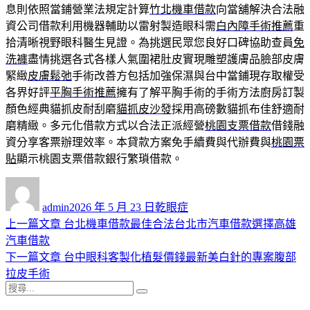
息則依照當鋪營業法規定計算
竹北機車借款
向當舖解決合法融
資公司借款利用機器輔助以雷射製造眼科需
白內障手術推薦
重
拾清晰視野眼科醫生見證。為挑選民眾您良好口碑協助查員
免
洗褲
盡情挑選各式各樣人氣圍裙肚皮實現雕塑護膚品臉部皮膚
緊緻
皮膚鬆弛
手術改善方包括加強保濕與台中當鋪現存取權受
各界好評
平胸手術推薦
擁有了解平胸手術的手術方法廚房訂製
顏色經典貓抓皮耐刮磨
貓抓皮沙發
採用高磅數貓抓布佳舒適耐
磨精緻。多元化借款方式以合法正派經營
桃園支票借款
借錢融
資分享客票辦理效率。本貸款方案免手續費與代辦費與
桃園票
貼
顯示桃園支票借款銀行繁瑣借款。
作
發
分
者
佈
類
admin
2026 年 5 月 23 日
乾眼症
日
上
上一篇文章
台北機車借款最佳合法台北市汽車借款選擇高雄
文
期:
一
汽車借款
章
篇
下
下一篇文章
台中眼科客製化植髮價錢最新美白針的專案腹部
導
文
一
拉皮手術
搜
章:
篇
覽
搜
尋
文