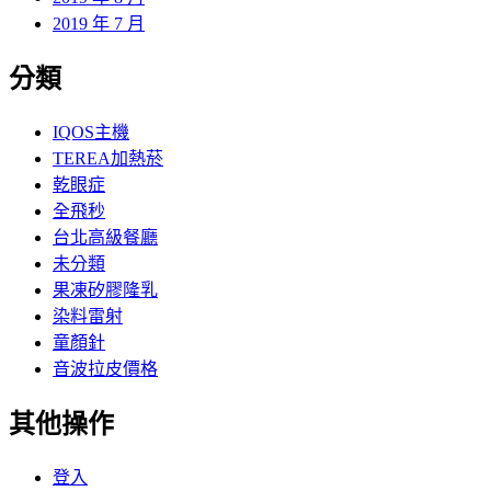
2019 年 7 月
分類
IQOS主機
TEREA加熱菸
乾眼症
全飛秒
台北高級餐廳
未分類
果凍矽膠隆乳
染料雷射
童顏針
音波拉皮價格
其他操作
登入