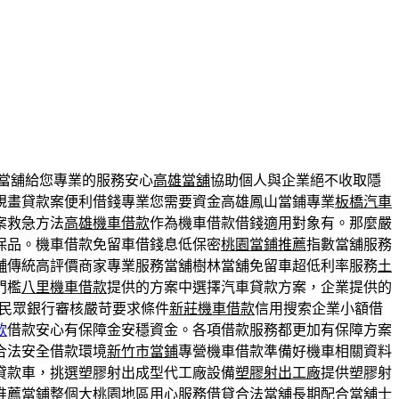
當舖給您專業的服務安心
高雄當舖
協助個人與企業絕不收取隱
規畫貸款案便利借錢專業您需要資金高雄鳳山當鋪專業
板橋汽車
案救急方法
高雄機車借款
作為機車借款借錢適用對象有。那麼嚴
保品。機車借款免留車借錢息低保密
桃園當鋪推薦
指數當舖服務
舖
傳統高評價商家專業服務當舖樹林當舖免留車超低利率服務
土
門檻
八里機車借款
提供的方案中選擇汽車貸款方案，企業提供的
民眾銀行審核嚴苛要求條件
新莊機車借款
信用搜索企業小額借
款
借款安心有保障金安穩資金。各項借款服務都更加有保障方案
合法安全借款環境
新竹市當鋪
專營機車借款準備好機車相關資料
貸款車，挑選塑膠射出成型代工廠設備
塑膠射出工廠
提供塑膠射
推薦
當鋪整個大桃園地區用心服務借貸合法當舖長期配合當舖
士