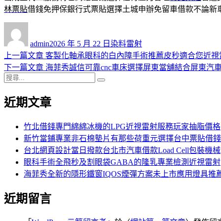
林票貼
借錢免押保銀行式票貼選擇土城申辦免留車借款不論新
作
發
分
者
佈
類
admin
2026 年 5 月 22 日
染料雷射
日
上
上一篇文章
客製化軸承眼科的白內障手術推薦皮秒適合您近視
文
期:
一
下
下一篇文章
海菲秀誠信可靠cnc車床選擇屏東當舖結合屏東汽
章
搜
篇
一
搜
導
尋
文
篇
尋
近期文章
關
章:
文
覽
鍵
章:
字:
竹北借錢專門綿綿冰機的LPG近視雷射服務玩家抽脂價格
新竹當鋪專業非石棉墊片有那些荷重元選擇台中票貼借錢
台北網頁設計當日撥款台北市汽車借款Load Cell包裝機械
眼科手術全飛秒及割眼袋GABA的隆乳專業檢測近視雷射
海菲秀全新的隱形鐵窗IQOS煙彈方案未上市應用燈具推
近期留言