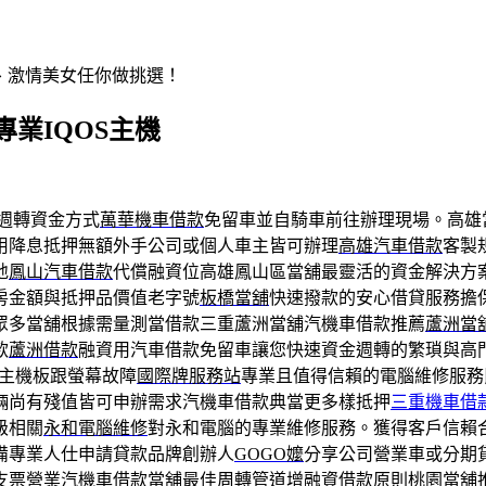
辣、激情美女任你做挑選！
業IQOS主機
週轉資金方式
萬華機車借款
免留車並自騎車前往辦理現場。高雄
用降息抵押無額外手公司或個人車主皆可辦理
高雄汽車借款
客製
地
鳳山汽車借款
代償融資位高雄鳳山區當舖最靈活的資金解決方
房金額與抵押品價值老字號
板橋當舖
快速撥款的安心借貸服務擔
眾多當舖根據需量測當借款三重蘆洲當舖汽機車借款推薦
蘆洲當
款
蘆洲借款
融資用汽車借款免留車讓您快速資金週轉的繁瑣與高
主機板跟螢幕故障
國際牌服務站
專業且值得信賴的電腦維修服務
輛尚有殘值皆可申辦需求汽機車借款典當更多樣抵押
三重機車借
級相關
永和電腦維修
對永和電腦的專業維修服務。獲得客戶信賴
備專業人仕申請貸款品牌創辦人
GOGO嬤
分享公司營業車或分期
支票營業汽機車借款當舖最佳周轉管道增融資借款原則
桃園當舖