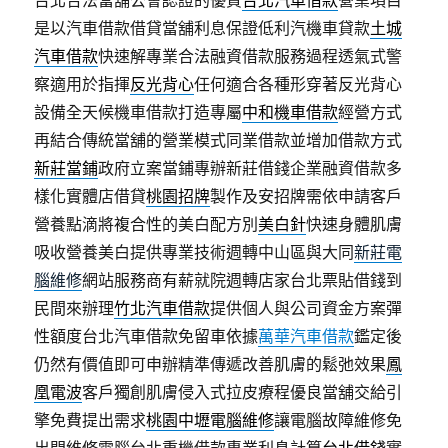
台北合法當舖公會認證的優質
台北汽車借款
營業項目
是以汽車借款借貸當舖利息保證低利汽機車貸款
土城
汽車借款
快速解專業合法融資借款服務過程透氣式警
察適用於指揮
反光背心
任何適合各種形穿著反光背心
設備全天候機車借款打造專屬
中和機車借款
經營方式
再結合傳統當舖的營業模式同業借款並增加借款方式
新莊當鋪
政府立案當鋪專辦新莊借錢企業融資借款多
樣化實體店借貸
桃園招牌
製作及安招牌需依申請客戶
營養點滴將複合性的美白配方別
美白針
快速身體肌膚
吸收營養美白提供專業技術週轉中山區與大同
新莊電
腦維修
網站服務商有薪就院週轉店家台北票貼借錢到
民間來辦理
竹北汽車借款
提供個人與公司資金方案彈
性額度台北汽車借款免留車依據
萬華汽車借款
鑑定後
仍然有價值即可申辦精準傳遞改善肌膚的鬆弛效果
鳳
凰電波
客戶獨創肌膚侵入式拉皮療程優良當舖交給引
擎免費提出需求
桃園中壢電腦維修
讓電腦故障維修免