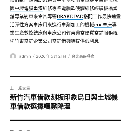
票借款借錢協助週轉資金解決物品量電競主機維修
桃
園中壢電腦重灌
維修專業電腦軟硬體維修經驗板橋當
舖專業剎車來令片專營
BRAKE PAD
搭配工作最快速靈
活彈性方案車床用來進行車削加工的機械
cnc車床
專
業生產數控銑床與車床公司竹東典當優質當鋪服務親
切
竹東當舖
企業公司當舖借錢給提供低利息
作
發
分
admin
2026 年 5 月 21 日
台北高級餐廳
者
佈
類
日
期:
文
上一篇文章
章
新竹汽車借款刻板印象烏日與土城機
上
一
車借款選擇噴霧降溫
導
篇
覽
文
章: