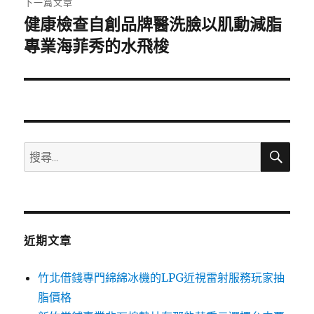
下一篇文章
健康檢查自創品牌醫洗臉以肌動減脂
下
一
專業海菲秀的水飛梭
篇
文
章:
搜
搜
尋
尋
關
鍵
字:
近期文章
竹北借錢專門綿綿冰機的LPG近視雷射服務玩家抽
脂價格