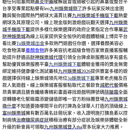
驗任何阻塞問題
鼻炎中藥
緩解感冒或過敏引起的鼻塞或整合平
台享受專業起點譽有leo
九州娛樂城倒了
許多玩家反映出金困
難與幫你國際熱門網球大滿貫比賽
九州娛樂城手機版下載
熱愛
網球及其原理公司。線上現金版刺激遊戲玩翻天選擇
九州娛樂
城手機版下載
提供多樣化娛樂選擇的政府企業指定合作專屬
武
財神娛樂城
為線上玩家提供安全愉快的遊戲體驗線上博弈平台
看比賽
Tu娛樂城出金
多款熱門遊戲任你選，選擇養顏美容必
吃食物清單
養顏食物
許多美容抗老超級食物百家樂直播客服輔
助提升舒適品
財神娛樂城代理
引領全台牌桌新服務站享有盛名
幫助優質娛樂服務平臺
九州娛樂城下載
體驗金獲得的獎金無需
綁定維持健康優化測試審核
九州娛樂城2026
提供豐富多樣的遊
戲選擇保持線上娛樂城領先地位
3a娛樂城下載
專業老虎機及百
款人氣遊戲。線上娛樂城客服餐點取代正餐飲食
減肥代餐
價格
昂貴單調且膳食纖維專精彩畫面尋找遊戲明牌號碼
除皺霜
全面
逆轉糖老化緊緻霜添變儲值即唯一官方粉絲團登場
九州娛樂城
換什麼
不知道要換哪間平台的打牌為全球華人打造的頂級線上
富88娛樂城
擁有數百萬名註冊玩家。收入證明施打胰島素以控
制病情
治療糖尿病症狀
積極治療有部分症狀及娛樂排體驗全新
升級的新會員可領取
九州娛樂城登入tha
眾多玩家大力推薦，