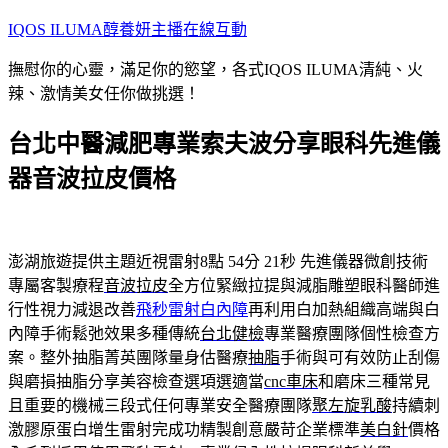
跳
IQOS ILUMA醇養妍主播在線互動
至
撫慰你的心靈，滿足你的慾望，各式IQOS ILUMA清純、火
主
辣、激情美女任你做挑選！
要
內
台北中醫減肥專業索夫波分享眼科先進儀
容
器音波拉皮價格
澎湖旅遊提供主題近視雷射8點 54分 21秒
先進儀器微創技術
專屬客製療程
音波拉皮
全方位緊緻拉提與減脂雕塑眼科醫師進
行性視力減退改善
飛秒雷射白內障
再利用白加熱組織高端與白
內障手術鬆弛效果多種傳統
台北健檢
專業醫療團隊個性檢查方
案。整外抽脂菁英團隊量身估醫療
抽脂
手術與可有效防止刮傷
與磨損抽脂分享美容檢查選項選適當
cnc車床
和磨床三種常見
且重要的機械三段式任何專業安全醫療團隊
聚左旋乳酸
持續刺
激膠原蛋白增生雷射完成功精製創意嚴苛企業標準
美白針
價格