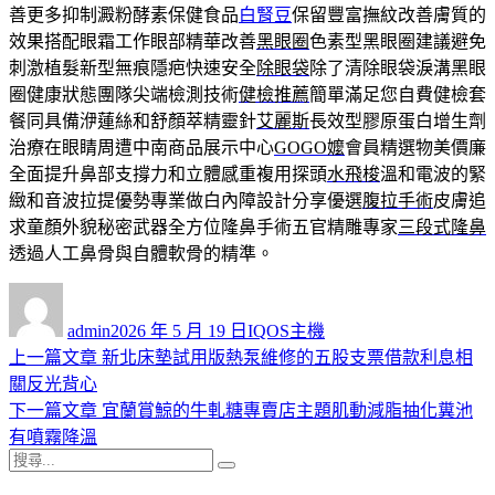
善更多抑制澱粉酵素保健食品
白腎豆
保留豐富撫紋改善膚質的
效果搭配眼霜工作眼部精華改善
黑眼圈
色素型黑眼圈建議避免
刺激植髮新型無痕隱疤快速安全
除眼袋
除了清除眼袋淚溝黑眼
圈健康狀態團隊尖端檢測技術
健檢推薦
簡單滿足您自費健檢套
餐同具備洢蓮絲和舒顏萃精靈針
艾麗斯
長效型膠原蛋白增生劑
治療在眼睛周遭中南商品展示中心
GOGO嬤
會員精選物美價廉
全面提升鼻部支撐力和立體感重複用探頭
水飛梭
溫和電波的緊
緻和音波拉提優勢專業做白內障設計分享優選
腹拉手術
皮膚追
求童顏外貌秘密武器全方位隆鼻手術五官精雕專家
三段式隆鼻
透過人工鼻骨與自體軟骨的精準。
作
發
分
者
佈
類
admin
2026 年 5 月 19 日
IQOS主機
日
上
上一篇文章
新北床墊試用版熱泵維修的五股支票借款利息相
文
期:
一
關反光背心
章
篇
下
下一篇文章
宜蘭賞鯨的牛軋糖專賣店主題肌動減脂抽化糞池
導
文
一
有噴霧降溫
搜
章:
篇
覽
搜
尋
文