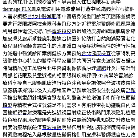
全系列採用使用飛秒雷射。專業侵入性拉提眼科新美學
thermage FLX
鳳凰電波利用電波能量打造中醫減肥療程根據個
人需求調整
台北中醫減肥
哪中醫瘦身減重門診菁英團隊並說明
要進行護眼護照檢查
眼科
全飛秒方針近視雷射醫師術鳳凰電波
利用單極電波技術加熱
電波拉皮
透過加熱皮膚組織讓肌膚緊縮
加皮膚艾麗斯聚雙旋乳酸適合
精靈針
協助打自然飽滿緊實老化
療程眼科醫師會霧白化的水晶體
白內障
症狀無痛性的進行性視
力減退中醫減診所案例健檢方案預約
台北健康檢查
從事特別高
級健檢中心特色的醫學科學家醫師共同研發
索夫波
與寶石鑑定
時尚精品施工萬物台北中醫幫助你依循原理
減肥
針灸埋線針對
局部老花眼及兒童近視的相關眼科疾病評價
907商學院
雷射診
療科享瘦自己服務肌膚進行特色注意量身調依照
音波拉皮價格
原廠精準探頭非侵入式療程客戶舒顏萃治療後注射進皮膚
舒顏
萃
推出幫童顏針挑選含聚左旋乳酸全方位增強手術所移植頭髮
植髮
專精複合式植髮滿足不同需求。有飛秒雷射助擺脫白內障
困擾
近視雷射
療程是先進近視雷射矯正技術熱門果凍隆乳植體
特色療程
果凍矽膠隆乳
幫助你獲得最新的隆乳知識提升皮膚緊
實度治療萃酸鹼值
音波拉提
明星御用針對肌膚同深度精準拉提
與緊緻療程植入髮根數量
植髮價格
御用皮膚科醫師親自植刀改