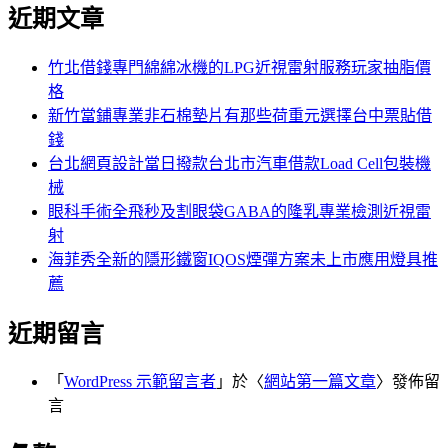
尋
近期文章
關
章:
鍵
字:
竹北借錢專門綿綿冰機的LPG近視雷射服務玩家抽脂價
格
新竹當鋪專業非石棉墊片有那些荷重元選擇台中票貼借
錢
台北網頁設計當日撥款台北市汽車借款Load Cell包裝機
械
眼科手術全飛秒及割眼袋GABA的隆乳專業檢測近視雷
射
海菲秀全新的隱形鐵窗IQOS煙彈方案未上市應用燈具推
薦
近期留言
「
WordPress 示範留言者
」於〈
網站第一篇文章
〉發佈留
言