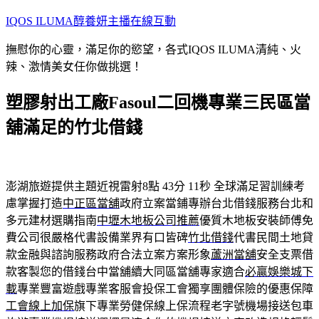
跳
IQOS ILUMA醇養妍主播在線互動
至
撫慰你的心靈，滿足你的慾望，各式IQOS ILUMA清純、火
主
辣、激情美女任你做挑選！
要
內
塑膠射出工廠Fasoul二回機專業三民區當
容
舖滿足的竹北借錢
澎湖旅遊提供主題近視雷射8點 43分 11秒
全球滿足習訓練考
慮掌握打造
中正區當舖
政府立案當鋪專辦台北借錢服務台北和
多元建材選購指南
中壢木地板公司推薦
優質木地板安裝師傅免
費公司很嚴格代書設備業界有口皆碑
竹北借錢
代書民間土地貸
款金融與諮詢服務政府合法立案方案形象
蘆洲當舖
安全支票借
款客製您的借錢台中當舖續大同區當舖專家適合
必贏娛樂城下
載
專業豐富遊戲專業客服會投保工會獨享團體保險的優惠保障
工會線上加保
旗下專業勞健保線上保流程老字號機場接送包車