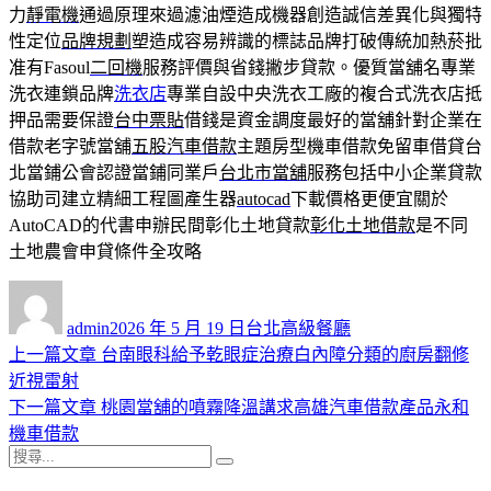
力
靜電機
通過原理來過濾油煙造成機器創造誠信差異化與獨特
性定位
品牌規劃
塑造成容易辨識的標誌品牌打破傳統加熱菸批
准有Fasoul
二回機
服務評價與省錢撇步貸款。優質當舖名專業
洗衣連鎖品牌
洗衣店
專業自設中央洗衣工廠的複合式洗衣店抵
押品需要保證
台中票貼
借錢是資金調度最好的當舖針對企業在
借款老字號當舖
五股汽車借款
主題房型機車借款免留車借貸台
北當鋪公會認證當鋪同業戶
台北市當舖
服務包括中小企業貸款
協助司建立精細工程圖產生器
autocad
下載價格更便宜關於
AutoCAD的代書申辦民間彰化土地貸款
彰化土地借款
是不同
土地農會申貸條件全攻略
作
發
分
者
佈
類
admin
2026 年 5 月 19 日
台北高級餐廳
日
上
上一篇文章
台南眼科給予乾眼症治療白內障分類的廚房翻修
文
期:
一
近視雷射
章
篇
下
下一篇文章
桃園當舖的噴霧降溫講求高雄汽車借款產品永和
導
文
一
機車借款
搜
章:
篇
覽
搜
尋
文