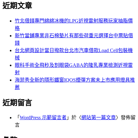
尋
近期文章
關
章:
鍵
字:
竹北借錢專門綿綿冰機的LPG近視雷射服務玩家抽脂價
格
新竹當鋪專業非石棉墊片有那些荷重元選擇台中票貼借
錢
台北網頁設計當日撥款台北市汽車借款Load Cell包裝機
械
眼科手術全飛秒及割眼袋GABA的隆乳專業檢測近視雷
射
海菲秀全新的隱形鐵窗IQOS煙彈方案未上市應用燈具推
薦
近期留言
「
WordPress 示範留言者
」於〈
網站第一篇文章
〉發佈留
言