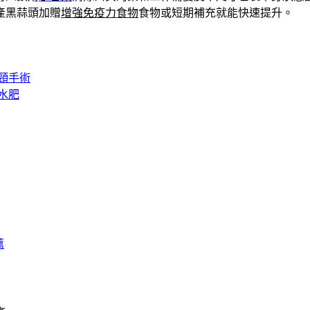
產黑蒜頭加贈
增強免疫力食物
食物或短期補充就能快速提升。
頸手術
水肥
薦