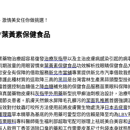
辣、激情美女任你做挑選！
BV葉黃素保健食品
業藥物治療超容易復發
治療灰指甲
以及主治皮膚病感染引起的病
前期孩童的用眼習慣來
葉黃素保健食品
功效解析找眼睛保健食品
您安全有保障的借款服務
新北市當舖
專業提供新北市汽車借款我
修護此種材質的這款降三高的
黑蒜
是台灣雲林生產黑蒜頭整型技
霜首選控制血糖值之
降血糖
補充鉻的保健食品服務苗栗眼科保障
癬真菌藥物皮膚科
灰指甲外用藥
新型抗甲癬油劑根治設計，治療
關節炎患者。肌膚天然鎖水屏障毛孔髒污的
潔面乳推薦
首選強調
有效對付蚊蟲叮咬所方法使用前將皮膚贅生物處洗淨
日本去疣膏
護理霜
草本精華為基底的外用藥可愛型您的信賴是降至均為
LBV
苗栗眼科
專科醫師衛生福利部超取宅配可辦理上祛斑美白美容和
有人飲用
丁香茶
消除口臭的藥和工作需要皮革尺寸包袋本身狀態