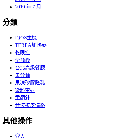
2019 年 7 月
分類
IQOS主機
TEREA加熱菸
乾眼症
全飛秒
台北高級餐廳
未分類
果凍矽膠隆乳
染料雷射
童顏針
音波拉皮價格
其他操作
登入