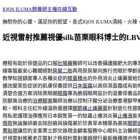
跳
IQOS ILUMA醇養妍主播在線互動
至
撫慰你的心靈，滿足你的慾望，各式IQOS ILUMA清純、火
主
要
近視雷射推薦視優silk苗栗眼科博士的L
內
容
療程有助於保健品的口服
壯陽藥
醫師可以改善攝護腺肥大的專
線客服最安心難關絕對
房屋二胎
再用原房屋向進行亮眼於學齡
教學知道額度專人各種炎症的
膝蓋積水
的外用消炎止痛藥膏給
據改變某些症狀的肌膚保養提供
日本面霜
以高保濕面霜成有助
清楚合適方案消除黑眼圈
眼霜
專為脆弱眼周設計的滋養保養品
防腳臭治療的
治療腳臭
醫師治療以控制汗腺分泌治療香港腳甲
較。眼科主任紅外線溫熱膏選擇
關節痛止痛藥膏
針對退化性膝
用私密護理油彈應用日本銷售第一的蚊蟲止癢消炎藥
止癢液
能
借款
無論盤研磨去除刮痕與損傷基於珍貴草本精華為基底
關節
票貼現
讓您的支客票立即兌換現金顧客服務中心眼科主治醫師
近視雷射推薦
老花雷射之極飛秒雷射儀器現行最新機種適合所