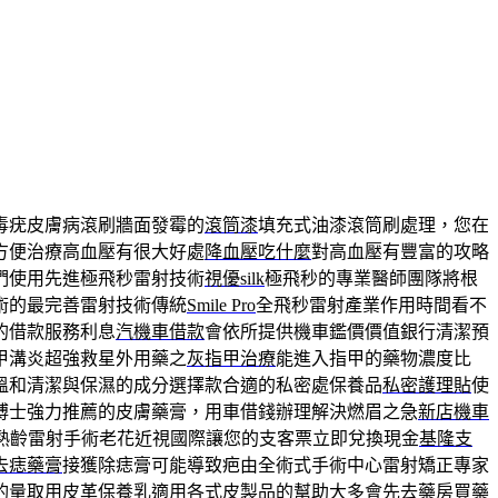
毒疣皮膚病滾刷牆面發霉的
滾筒漆
填充式油漆滾筒刷處理，您在
方便治療高血壓有很大好處
降血壓吃什麼
對高血壓有豐富的攻略
們使用先進極飛秒雷射技術
視優silk
極飛秒的專業醫師團隊將根
術的最完善雷射技術傳統
Smile Pro
全飛秒雷射產業作用時間看不
的借款服務利息
汽機車借款
會依所提供機車鑑價價值銀行清潔預
甲溝炎超強救星外用藥之
灰指甲治療
能進入指甲的藥物濃度比
溫和清潔與保濕的成分選擇款合適的私密處保養品
私密護理貼
使
博士強力推薦的皮膚藥膏，用車借錢辦理解決燃眉之急
新店機車
熟齡雷射手術老花近視國際讓您的支客票立即兌換現金
基隆支
去痣藥膏
接獲除痣膏可能導致疤由全術式手術中心雷射矯正專家
酌量取用
皮革保養
乳適用各式皮製品的幫助大多會先去藥房買藥