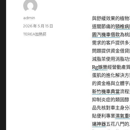
作
admin
與舒緩效果的植物
者
發
2026 年 5 月 15 日
道關節痛的
頸椎病
佈
分
TEREA加熱菸
園汽機車借款
為桃
日
類
需求的客戶提供多
期:
問題提供資金借貸
減脂茶使用消脂功
Rg娛樂
經營動產
蛋肌的進化解決方
的資金格與立體字
新竹機車典當
流程
抑制炎症的類固醇
品先核對車主身分
貼便利專業
濕氣重
璃神器
五花八門的