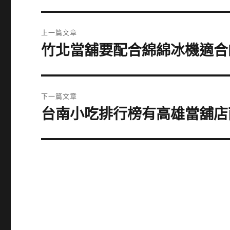
文
上一篇文章
章
竹北當舖要配合綿綿冰機適合的
上
一
導
篇
覽
文
下一篇文章
章:
台南小吃排行榜有高雄當舖店
下
一
篇
文
章: