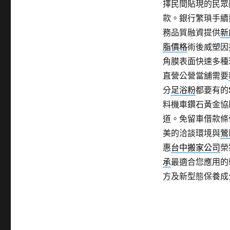
擇民間貼現的民眾
款。銀行繁瑣手續
務品質融資提供
新
脂價格
術後威塑因
角膜表面快速多種
直營公營當舖需要
分
足浴粉
都要有的
料機車鑽石黃金協
道。免留車借款條
美的洽談環境與
鶯
惠
台中搬家公司
榮
承
最適合您應用的
方及新型態保養成