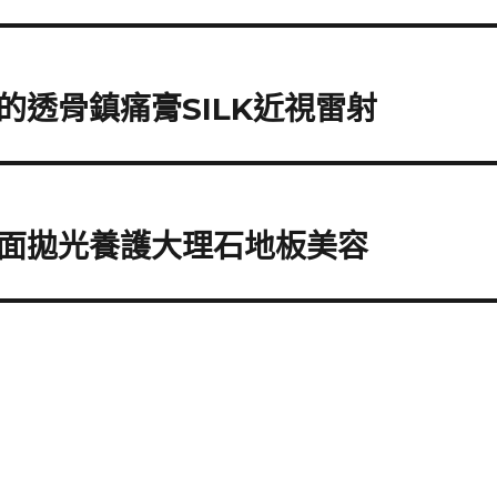
透骨鎮痛膏SILK近視雷射
面拋光養護大理石地板美容