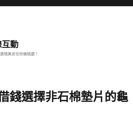
線互動
、激情美女任你做挑選！
借錢選擇非石棉墊片的龜