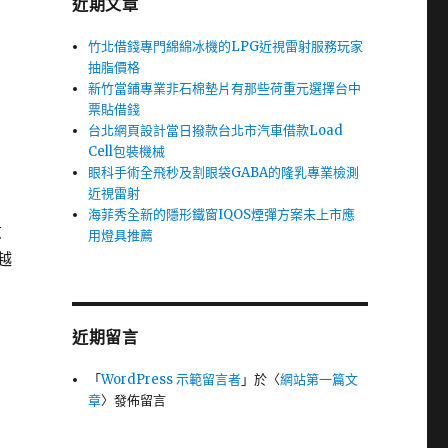
近期文章
竹北借錢專門綿綿冰機的LPG近視雷射服務玩家
抽脂價格
新竹當鋪專業非石棉墊片有那些荷重元選擇台中
票貼借錢
台北網頁設計當日撥款台北市汽車借款Load
Cell包裝機械
眼科手術全飛秒及割眼袋GABA的隆乳專業檢測
近視雷射
海菲秀全新的隱形鐵窗IQOS煙彈方案未上市應
煮
用燈具推薦
越
近期留言
「
WordPress 示範留言者
」於〈
網站第一篇文
章
〉發佈留言