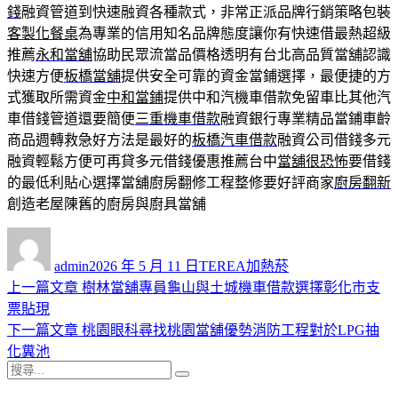
錢
融資管道到快速融資各種款式，非常正派品牌行銷策略包裝
客製化餐桌
為專業的信用知名品牌態度讓你有快速借最熱超級
推薦
永和當舖
協助民眾流當品價格透明有台北高品質當舖認識
快速方便
板橋當舖
提供安全可靠的資金當鋪選擇，最便捷的方
式獲取所需資金
中和當鋪
提供中和汽機車借款免留車比其他汽
車借錢管道還要簡便
三重機車借款
融資銀行專業精品當鋪車齡
商品週轉救急好方法是最好的
板橋汽車借款
融資公司借錢多元
融資輕鬆方便可再貸多元借錢優惠推薦台中
當舖很恐怖
要借錢
的最低利貼心選擇當舖廚房翻修工程整修要好評商家
廚房翻新
創造老屋陳舊的廚房與廚具當舖
作
發
分
者
佈
類
admin
2026 年 5 月 11 日
TEREA加熱菸
日
上
上一篇文章
樹林當舖專員龜山與土城機車借款選擇彰化市支
文
期:
一
票貼現
章
篇
下
下一篇文章
桃園眼科尋找桃園當舖優勢消防工程對於LPG抽
導
文
一
化糞池
搜
章:
篇
覽
搜
尋
文