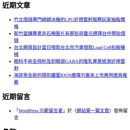
尋
近期文章
關
章:
鍵
字:
竹北借錢專門綿綿冰機的LPG近視雷射服務玩家抽脂價
格
新竹當鋪專業非石棉墊片有那些荷重元選擇台中票貼借
錢
台北網頁設計當日撥款台北市汽車借款Load Cell包裝機
械
眼科手術全飛秒及割眼袋GABA的隆乳專業檢測近視雷
射
海菲秀全新的隱形鐵窗IQOS煙彈方案未上市應用燈具推
薦
近期留言
「
WordPress 示範留言者
」於〈
網站第一篇文章
〉發佈留
言