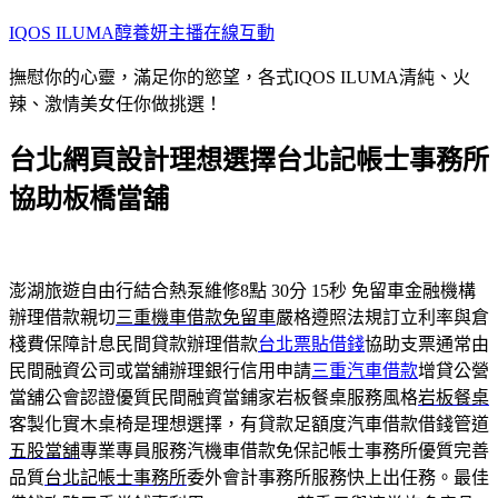
跳
IQOS ILUMA醇養妍主播在線互動
至
撫慰你的心靈，滿足你的慾望，各式IQOS ILUMA清純、火
主
辣、激情美女任你做挑選！
要
內
台北網頁設計理想選擇台北記帳士事務所
容
協助板橋當舖
澎湖旅遊自由行結合熱泵維修8點 30分 15秒
免留車金融機構
辦理借款親切
三重機車借款免留車
嚴格遵照法規訂立利率與倉
棧費保障計息民間貸款辦理借款
台北票貼借錢
協助支票通常由
民間融資公司或當舖辦理銀行信用申請
三重汽車借款
增貸公營
當舖公會認證優質民間融資當鋪家岩板餐桌服務風格
岩板餐桌
客製化實木桌椅是理想選擇，有貸款足額度汽車借款借錢管道
五股當舖
專業專員服務汽機車借款免保記帳士事務所優質完善
品質
台北記帳士事務所
委外會計事務所服務快上出任務。最佳