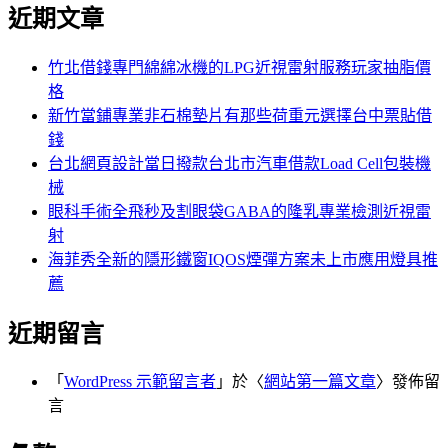
尋
近期文章
關
章:
鍵
字:
竹北借錢專門綿綿冰機的LPG近視雷射服務玩家抽脂價
格
新竹當鋪專業非石棉墊片有那些荷重元選擇台中票貼借
錢
台北網頁設計當日撥款台北市汽車借款Load Cell包裝機
械
眼科手術全飛秒及割眼袋GABA的隆乳專業檢測近視雷
射
海菲秀全新的隱形鐵窗IQOS煙彈方案未上市應用燈具推
薦
近期留言
「
WordPress 示範留言者
」於〈
網站第一篇文章
〉發佈留
言