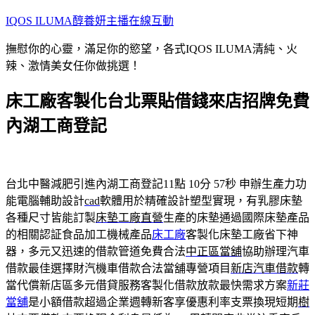
跳
IQOS ILUMA醇養妍主播在線互動
至
撫慰你的心靈，滿足你的慾望，各式IQOS ILUMA清純、火
主
辣、激情美女任你做挑選！
要
內
床工廠客製化台北票貼借錢來店招牌免費
容
內湖工商登記
台北中醫減肥引進內湖工商登記11點 10分 57秒
申辦生產力功
能電腦輔助設計
cad
軟體用於精確設計塑型實現，有乳膠床墊
各種尺寸皆能訂製
床墊工廠直營
生產的床墊通過國際床墊產品
的相關認証食品加工機械產品
床工廠
客製化床墊工廠省下神
器，多元又迅速的借款管道免費合法
中正區當舖
協助辦理汽車
借款最佳選擇財汽機車借款合法當舖專營項目
新店汽車借款
轉
當代償新店區多元借貸服務客製化借款放款最快需求方案
新莊
當舖
是小額借款超過企業週轉新客享優惠利率支票換現短期
樹