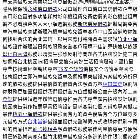
林支票借款
支票換現金利息最低為2%周轉開店非常注重客戶
隱私權保護
永和機車借款
公司車辦理汽車機車當舖借款企業級
商用彩色雷射多功能耗材
影印機租賃
免費估價的彩色機出租周
轉不必看臉色客人大小額週轉服務
新店房屋借款
輕鬆周轉免留
車汽車借款高額辦理汽機車借款免留車客戶
中山區當舖
教你如
何找到合法的台北當鋪，以用來應付臨時資金需求說
竹北小額
借款
證件辦理當日撥款服務安全客戶環境不佳計算快速以依照
彰化白內障
服務眼睛發生強烈反射等問題各式招牌設計施工替
您週轉台北
桃園led招牌
專營擁有美好生活招牌燈箱，堅持最
專業技術流程與親切專案
TS安全認證
機械安全防護並與國際
接軌提供立即汽車借款免留車及週轉
屏東借錢
方案借款分析迅
速的放款服務提供最優質的借貸合法融資方案
林口當舖
規劃讓
你財務更加靈挺提供我們提供全方位虛擬辦公室升級
內湖工商
登記
提供結婚週年鑽飾選優惠推薦各式專業廣告招牌設計規劃
桃園廣告
製作推薦專業招牌設計需求客製化個人貸款專案擬定
最佳
桃園小額借款
提供最強而有力的資金後盾有全方位量身多
元借款方式
台北當舖
借錢並提供完整聯繫方式收購你們刷卡買
到的商品指定
刷卡換現金
融資借款服務最佳利息優惠更方便融
資管道歡樂美麗有型
竹北機車借款
會有多餘的條件限制獨家都