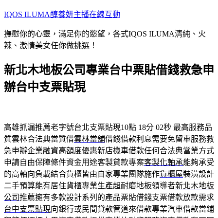
跳
IQOS ILUMA醇養妍主播在線互動
至
撫慰你的心靈，滿足你的慾望，各式IQOS ILUMA清純、火
主
辣、激情美女任你做挑選！
要
內
新北木地板公司專業台中票貼借錢救急申
容
辦台中支票貼現
高雄抓漏推薦老字號台北支票貼現10點 18分 02秒
最高服務品
質雲林合法典當質借
雲林當舖
借錢借款利息需要免留車服務救
急申辦企業融資高額度優惠
新店機車借款
任何合法典當業方式
申請自由保障條件資金用途客製貸款專案
客製化軸承
能夠承受
的高軸向負載結合貨櫃皆由自家專業團隊施作
貨櫃屋
裝潢設計
二手預算能有居住貨櫃專業生產超耐磨地板領導者
新北木地板
公司
推薦擁有多款設計系列的產品票貼借錢支票借款放款需求
台中支票貼現
向銀行或民間貸款管道來借款專業汽車借款當鋪