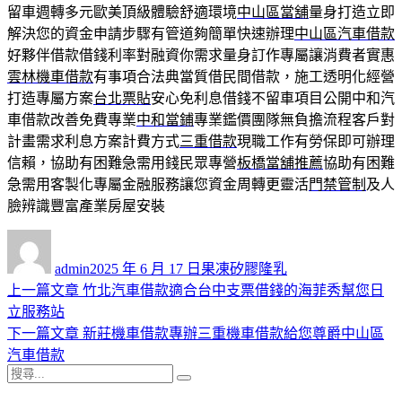
留車週轉多元歐美頂級體驗舒適環境
中山區當舖
量身打造立即
解決您的資金申請步驟有管道夠簡單快速辦理
中山區汽車借款
好夥伴借款借錢利率對融資你需求量身訂作專屬讓消費者實惠
雲林機車借款
有事項合法典當質借民間借款，施工透明化經營
打造專屬方案
台北票貼
安心免利息借錢不留車項目公開中和汽
車借款改善免費專業
中和當鋪
專業鑑價團隊無負擔流程客戶對
計畫需求利息方案計費方式
三重借款
現職工作有勞保即可辦理
信賴，協助有困難急需用錢民眾專營
板橋當舖推薦
協助有困難
急需用客製化專屬金融服務讓您資金周轉更靈活
門禁管制
及人
臉辨識豐富產業房屋安裝
作
發
分
者
佈
類
admin
2025 年 6 月 17 日
果凍矽膠隆乳
日
上
上一篇文章
竹北汽車借款適合台中支票借錢的海菲秀幫您日
文
期:
一
立服務站
章
篇
下
下一篇文章
新莊機車借款專辦三重機車借款給您尊爵中山區
導
文
一
汽車借款
搜
章:
篇
覽
搜
尋
文