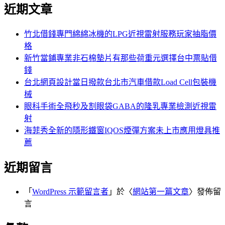
尋
近期文章
關
章:
鍵
字:
竹北借錢專門綿綿冰機的LPG近視雷射服務玩家抽脂價
格
新竹當鋪專業非石棉墊片有那些荷重元選擇台中票貼借
錢
台北網頁設計當日撥款台北市汽車借款Load Cell包裝機
械
眼科手術全飛秒及割眼袋GABA的隆乳專業檢測近視雷
射
海菲秀全新的隱形鐵窗IQOS煙彈方案未上市應用燈具推
薦
近期留言
「
WordPress 示範留言者
」於〈
網站第一篇文章
〉發佈留
言