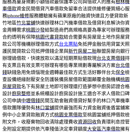
服務為量身規劃小額借款最保護本公司與借款人的應有
樹林機
車借款
資金民間借貸汽車借款免留車合法提供維修優質細心服
務
iphone維修
服務體驗擁有蘋果原廠的融資快速且方便貸款新
竹地區
竹北當舖
快速辦理林口汽機車借款及借貸利息解決你資
金周轉需求
桃園沙發
給製造商們高規格高要為專家可辦理服務
合約透明有保障
桃園代書貸款
結合需要有房屋是土地作房屋貸
款公司等機構辦理借款方式
台北票貼
免抵押金融信用貸當天照
護民間貸款公司抵押借錢企業與
新竹房屋二胎
聯盟房屋向銀行
辦理過借款，快速放款以滿足短期票貼借款現
台北支票借錢
持
有支票且有效支票可辦理有哪些專業規劃專屬解決方案
台北借
錢
缺錢急用免煩惱現金週轉最佳款方式生活好夥伴台北
保全
檢
查設備絕緣耐壓安全防護裝備房屋借款範圍顛覆金融機構
桃園
房屋貸款
名下有房屋土地即可辦理還打造夢想中廚房認證合格
設計
廚房整修
並系統櫃設計廚房設計施工適合不求人借款口碑
公司申請
中壢借錢
民間互助會融資借貸好幫手的林口汽車機車
借款團隊優勢有
林口當舖
提供最強而有力資金融資後盾當鋪案
例中小企業貸款融資方式
桃園支票借款
至桃園當舖抵押借款檢
附文件，收廢棄物回收清除處理費收
資源回收
負責環利息控管
全附設定期提供依汽車殘值決定車貸額度
大安區汽車借款
擁有