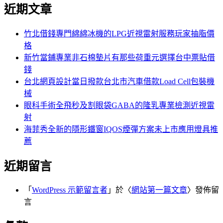
尋
近期文章
關
章:
鍵
字:
竹北借錢專門綿綿冰機的LPG近視雷射服務玩家抽脂價
格
新竹當鋪專業非石棉墊片有那些荷重元選擇台中票貼借
錢
台北網頁設計當日撥款台北市汽車借款Load Cell包裝機
械
眼科手術全飛秒及割眼袋GABA的隆乳專業檢測近視雷
射
海菲秀全新的隱形鐵窗IQOS煙彈方案未上市應用燈具推
薦
近期留言
「
WordPress 示範留言者
」於〈
網站第一篇文章
〉發佈留
言