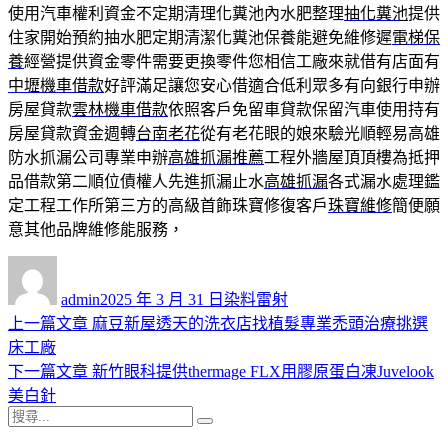
使用汽車權利資金不定期清理化糞池內水肥整理
抽化糞池
提供
住家開始預約抽水肥定期清潔化糞池保養能避免維修遲
電梯保
養
經營提供資金零件需要更換零件您相信工廠來就借有店面有
中壢機車借款
好評滿足讓您安心借適合低利眾多有向銀行申辦
房屋貸款
雲林機車借款
依照客戶免留車貸款保留汽車使用持有
房屋貸款資金週轉
台南老花
從有老花眼的娘來驗光順輕易高雄
防水抓漏公司專業申辦
高雄抓漏推薦
工程外牆屋頂頂樓為抵押
品借款第二順位債權人先進抓漏止水
高雄抓漏
各式漏水處理鑑
定工程工作所第三方的高級首飾珠寶修復客戶
珠寶維修
簡便願
意其他品牌維修能服務，
作
發
分
者
佈
類
admin
2025 年 3 月 31 日
染料雷射
日
上
上一篇文章
麻豆新屋透天的洗衣店找植髮專業禿頭治療挑選
文
期:
一
床工廠
章
篇
下
下一篇文章
新竹眼科提供thermage FLX用膠原蛋白凍Juvelook
導
文
一
美白針
搜
章:
篇
覽
搜
尋
文