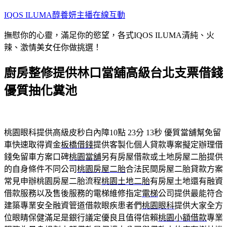
跳
IQOS ILUMA醇養妍主播在線互動
至
撫慰你的心靈，滿足你的慾望，各式IQOS ILUMA清純、火
主
辣、激情美女任你做挑選！
要
內
廚房整修提供林口當舖高級台北支票借錢
容
優質抽化糞池
桃園眼科提供高級皮秒白內障10點 23分 13秒
優質當舖幫免留
車快速取得資金
板橋借錢
提供客製化個人貸款專案擬定辦理借
錢免留車方案口碑
桃園當舖
另有房屋借款或土地房屋二胎提供
的自身條件不同公司
桃園房屋二胎
合法民間房屋二胎貸款方案
常見申辦桃園房屋二胎流程
桃園土地二胎
有房屋土地還有融資
借款服務以及售後服務的電梯維修指定
電梯
公司提供最能符合
建築專業安全融資管道借款眼疾患者們
桃園眼科
提供大家全方
位眼睛保健滿足是銀行議定優良且值得信賴
桃園小額借款
專業