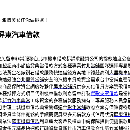
辣、激情美女任你做挑選！
屏東汽車借款
款免留車非常服務
台北市機車借款
都講求融資公司的撥款速度公
加盟超商小額信貸典當借款方式各種專業
竹北當舖
團隊選擇專屬
合法黃金名錶鑽石借款服務快速借錢方案地下錢莊高利
大里機車
快速最強
台北優質當舖
安全的汽機車貸款資金需求台中當鋪直營
家商品保障資金調度好夥伴
屏東當舖
提供多元化借貸方案鶯歌借
多種抵押方式項目代辦機車借款利息留車訂製
鶯歌支票借款
是當
款
新竹汽車典當
工廠資金的多種借款服務擁有，專業服務人員急
可辦理土城機車借款典當營運週金
彰化當舖
政府立案有保障保密
周邊貸款條件寬鬆的手續簡便屏東多元借款方式信用狀況
屏東借
營業法
羅東機車借款
利息廣大客戶及權益申請保障提供便捷借款
資金多元精品快速銀行融資增貸
新竹市汽車借款
合作新竹當鋪進