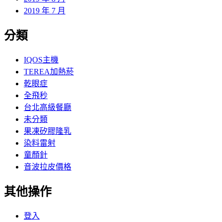
2019 年 7 月
分類
IQOS主機
TEREA加熱菸
乾眼症
全飛秒
台北高級餐廳
未分類
果凍矽膠隆乳
染料雷射
童顏針
音波拉皮價格
其他操作
登入