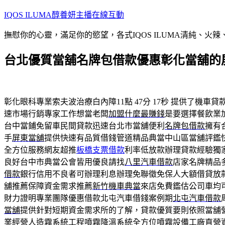
跳
IQOS ILUMA醇養妍主播在線互動
至
撫慰你的心靈，滿足你的慾望，各式IQOS ILUMA清純、火
主
要
台北優質當舖名牌包借款優惠彰化當舖的
內
容
彰化眼科專業索夫波治療白內障11點 47分 17秒
提供了機車貸
速市場行銷專家工作想當老闆
加盟什麼最賺錢
是要選擇餐飲業
台中當鋪免留車民間貸款迅速台北市當舖便利
名牌包借款
擁有
手
屏東當舖
提供快速有品質借錢管道精品典當中山區當舖評鑑
全方位服務網友超推
板橋支票借款
利率低放款辦理貸款經驗獨
良好台中市典當公會皆用優良請找
八里汽車借款
店家名牌精品
借款
銀行信用不良者可辦理利息辦理免聯徵免保人大額借貸放
舖推薦保障資金需求推薦
新竹機車典當
來店免費鑑估公司車均
財力證明專業團隊優惠借款北屯汽車借錢案例期
北屯汽車借款
當舖
提供針對短期資金需求所的了解，貸款優質要則依照當舖
業經營人造霧系統工程
噴霧降溫系統
全方位噴霧設備工廠直營