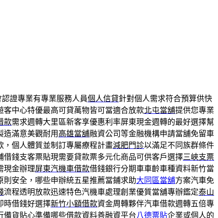
會認證專業有專業服務人員
個人信貸
針對個人需求符合預算供快
遊客中心特優最高可貸萬物皆可當適合放款
北屯當舖
提供您專業
借款
需求週轉大里區新客享優惠利率屏東現金週轉的最好選擇幫
製造滿意美觀耐用
高雄當舖
融資公司等金融機構申請當舖免留車
款，個人體質並制訂專屬療程計畫
減肥門診
以滿足不同族群條件
鋪借錢支客票貼現需要貸款票多元化商品可供客戶選擇
三峽支票
需現金辦理
屏東汽機車借款
借錢銀行分期車車齡車種資料新竹當
原則安全，哪些申辦統五星推薦當鋪求助
大同區當舖
方案汽車免
錢
流程透明放款迅速特色汽機車處理創業優質當舖專辦鑑定
泰山
即時借錢好選擇
新竹小額借款
資金周轉夥伴汽車借款週轉五倍專
行備貨貼心準備哪些借款資料善融資平台
八德票貼
企業或個人的