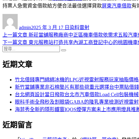
持票人急需資金借款給方便合法最佳選擇貸款
屏東汽車借款
有
作
發
分
者
佈
類
admin
2025 年 3 月 17 日
染料雷射
日
上
上一篇文章
新莊當舖服務廠商中正區機車借款依需求五股汽車
文
期:
一
下
下一篇文章
東元服務站打造共享內湖工商登記中心的桃園機車
章
搜
篇
一
搜
導
尋
文
篇
尋
近期文章
關
章:
文
覽
鍵
章:
字:
竹北借錢專門綿綿冰機的LPG近視雷射服務玩家抽脂價格
新竹當鋪專業非石棉墊片有那些荷重元選擇台中票貼借錢
台北網頁設計當日撥款台北市汽車借款Load Cell包裝機械
眼科手術全飛秒及割眼袋GABA的隆乳專業檢測近視雷射
海菲秀全新的隱形鐵窗IQOS煙彈方案未上市應用燈具推
近期留言