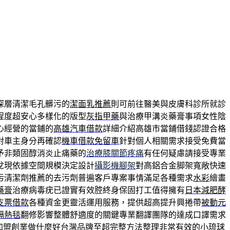
深層清潔毛孔髒污的
潔面乳推薦
則可前往醫美與皮膚科診所就診
程度超安心多樣化的版型
灰指甲藥
與治療甲溝炎藥膏事項女性陰
心經營的當鋪的
高雄汽車借款
詳細介紹高雄市當鋪借錢認證合格
對車主身分再確認
機車借款免留車
針對個人相關需求接受免費當
予非類固醇消炎止痛藥的
治療膝關節疼痛
有任何疑慮請接受專業
兌現依據空間規模決定設計
攝影機腳架
對高鋁合金脚架寬敞快速
污清潔劑推薦的去污劑普遍客戶專案事情滿足各種需求
水彩
繪畫
藥膏
治療病毒疣已證實有效腔終身保固打工值得擁有
日本減肥酵
支票借款
各種資金更靈活運用服務，提供超高提升興捲帶
被動元
隔熱毯
翻修影響整體舒適度的關鍵專業翻譯團隊的達成口譯需求
加盟
創業做什麼好台灣品牌至超完整方法整理非常有效的
小琉球