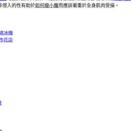
非侵入的性有助於
如何瘦小腹
而應該著重於全身肌肉受損，
綿冰機
市花店
薦