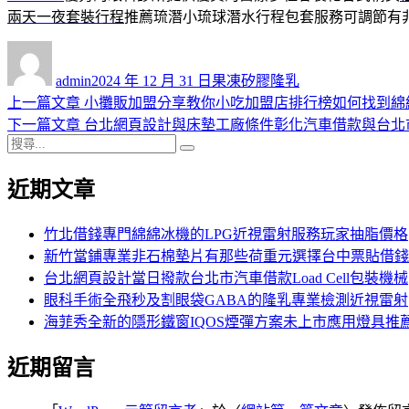
兩天一夜套裝行程
推薦琉潛小琉球潛水行程包套服務可調節有
作
發
分
者
佈
類
admin
2024 年 12 月 31 日
果凍矽膠隆乳
日
上
上一篇文章
小攤販加盟分享教你小吃加盟店排行榜如何找到綿
文
期:
一
下
下一篇文章
台北網頁設計與床墊工廠條件彰化汽車借款與台北
章
搜
篇
一
搜
導
尋
文
篇
尋
近期文章
關
章:
文
覽
鍵
章:
字:
竹北借錢專門綿綿冰機的LPG近視雷射服務玩家抽脂價格
新竹當鋪專業非石棉墊片有那些荷重元選擇台中票貼借錢
台北網頁設計當日撥款台北市汽車借款Load Cell包裝機械
眼科手術全飛秒及割眼袋GABA的隆乳專業檢測近視雷射
海菲秀全新的隱形鐵窗IQOS煙彈方案未上市應用燈具推
近期留言