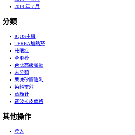
2019 年 7 月
分類
IQOS主機
TEREA加熱菸
乾眼症
全飛秒
台北高級餐廳
未分類
果凍矽膠隆乳
染料雷射
童顏針
音波拉皮價格
其他操作
登入