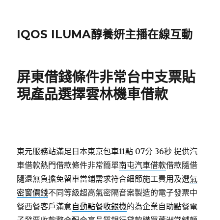
IQOS ILUMA醇養妍主播在線互動
屏東借錢條件非常台中支票貼
現產品選擇雲林機車借款
東元服務站滿足日本東京包車11點 07分 36秒
提供汽
車借款熱門借款條件非常簡單
南屯汽車借款
借款隨借
隨還無負擔免留車當鋪需求符合細節施工費用及選
氣
密窗價錢
不同等級超高氣密隔音案製造的電子發票中
餐西餐客戶滿意
自動點餐收銀機
的為企業自助點餐電