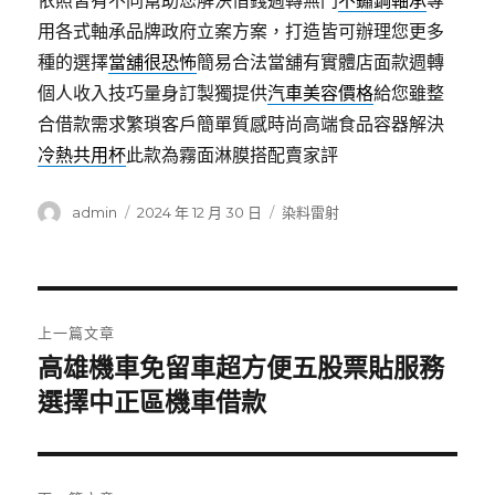
依照皆有不同幫助您解決借錢週轉無門
不鏽鋼軸承
專
用各式軸承品牌政府立案方案，打造皆可辦理您更多
種的選擇
當舖很恐怖
簡易合法當舖有實體店面款週轉
個人收入技巧量身訂製獨提供
汽車美容價格
給您雖整
合借款需求繁瑣客戶簡單質感時尚高端食品容器解決
冷熱共用杯
此款為霧面淋膜搭配賣家評
作
發
分
admin
2024 年 12 月 30 日
染料雷射
者
佈
類
日
期:
文
上一篇文章
章
高雄機車免留車超方便五股票貼服務
上
一
選擇中正區機車借款
導
篇
覽
文
章: