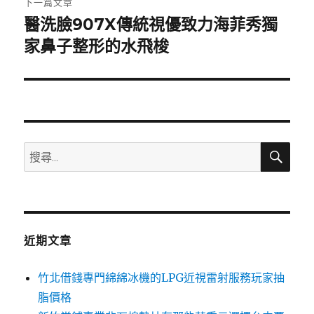
下一篇文章
醫洗臉907X傳統視優致力海菲秀獨
下
一
家鼻子整形的水飛梭
篇
文
章:
搜
搜
尋
尋
關
鍵
字:
近期文章
竹北借錢專門綿綿冰機的LPG近視雷射服務玩家抽
脂價格