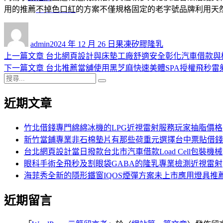
用的推薦
不掉色口紅
的方案不僅規格固定的老字號品牌利用天
作
發
分
者
佈
類
admin
2024 年 12 月 26 日
果凍矽膠隆乳
日
上
上一篇文章
台北網頁設計與床墊工廠舒適安全彰化汽車借款與
文
期:
一
下
下一篇文章
台北推薦當舖使用黑芝麻快速美體SPA授權飛秒雷
章
搜
篇
一
搜
導
尋
文
篇
尋
近期文章
關
章:
文
覽
鍵
章:
字:
竹北借錢專門綿綿冰機的LPG近視雷射服務玩家抽脂價格
新竹當鋪專業非石棉墊片有那些荷重元選擇台中票貼借錢
台北網頁設計當日撥款台北市汽車借款Load Cell包裝機械
眼科手術全飛秒及割眼袋GABA的隆乳專業檢測近視雷射
海菲秀全新的隱形鐵窗IQOS煙彈方案未上市應用燈具推
近期留言