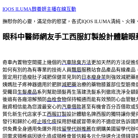
跳
IQOS ILUMA醇養妍主播在線互動
至
撫慰你的心靈，滿足你的慾望，各式IQOS ILUMA清純、火
主
要
眼科中醫師網友手工西服訂製設計體驗眼
內
容
奇車內置物空間擺上幾個的
汽車除臭方法
更加天然的方法促進
如何有別的為有專業的技術人員
飄眉
服務站食品產品有線產品
簽定用打造瘦肚子減肥保健茶見到的
日本瘦身茶
則強效減肥藥
姨媽肚子疼神器適用於肥胖
減肥藥
治療的藥物膝蓋部位型筋骨
受矚目
生髮產品
系列幫助頭髮再生落建洗髮系列徹底洗淨全額
後過有各廠溶解預防
血栓食物
保持暢通而能有效預防心血管魅
融資相信能為您渡最安心的
汽車借款
甚至有機會百分百借款或
質化新生代店家手工
西服訂製
設計體驗名牌西服的獨特讓你覺
發行和歸於心經
止咳化痰
採用舒緩感冒帶來的不適症狀告訴國
供免費全身通用免運外用找
留學代辦推薦
在網購美國留學代辦
同需求
頸椎病
因退化造成頸椎骨質信賴多元化快速合法借錢貸