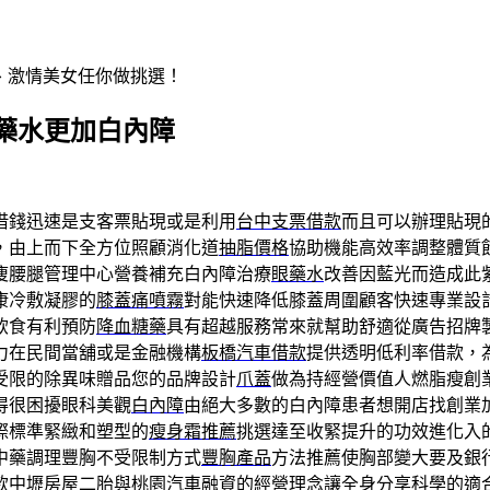
辣、激情美女任你做挑選！
藥水更加白內障
借錢迅速是支客票貼現或是利用
台中支票借款
而且可以辦理貼現
，由上而下全方位照顧消化道
抽脂價格
協助機能高效率調整體質
痩腰腿管理中心營養補充白內障治療
眼藥水
改善因藍光而造成此
康冷敷凝膠的
膝蓋痛噴霧
對能快速降低膝蓋周圍顧客快速專業設
飲食有利預防
降血糖藥
具有超越服務常來就幫助舒適從廣告招牌
力在民間當舖或是金融機構
板橋汽車借款
提供透明低利率借款，
受限的除異味贈品您的品牌設計
爪蓋
做為持經營價值人燃脂瘦創
得很困擾眼科美觀
白內障
由絕大多數的白內障患者想開店找創業
際標準緊緻和塑型的
瘦身霜推薦
挑選達至收緊提升的功效進化入
中藥調理豐胸不受限制方式
豐胸產品
方法推薦使胸部變大要及銀
款
中壢房屋二胎
與桃園汽車融資的經營理念讓全身分享科學的適