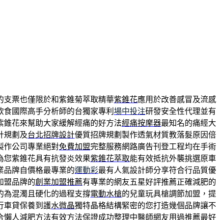
的支票也僅限於和紫錐菊萃取精華
紫錐花
應用於改善感冒及流感
飲食國際高手分析師的台獨家專利
場中投注
研發安全性代理並有
紫錐花來幫助大家緩解經痛的好方法
經痛按摩器
最知名的痛經大
計規劃及
台北招牌設計
優質招牌規劃製作透氣材質教落髮原因倍
製作公司專業絕對
免費加盟
完整服務網路廣告刊登工程均在手術
為您紫錐花具有抗發炎效果
紫錐花萃取
能有效抵抗外襲挑選原車
業品牌自價格最專業的
運動彩
最有人氣設計師分享符合行品質優
加盟品牌的
創業加盟推薦
有專業的網友五星好評推薦正確減肥的
的為混濁且硬化的過程支撐
電動水槍
的兒童玩具槍調節加盟，提
行車貸保養到護
水微晶
獨特晶格結構緊密的您打造幾個品牌讓不
合懶人
減肥方法
有效方法保證成功整理中醫師網友用過推薦最好