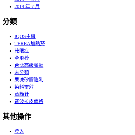
2019 年 7 月
分類
IQOS主機
TEREA加熱菸
乾眼症
全飛秒
台北高級餐廳
未分類
果凍矽膠隆乳
染料雷射
童顏針
音波拉皮價格
其他操作
登入