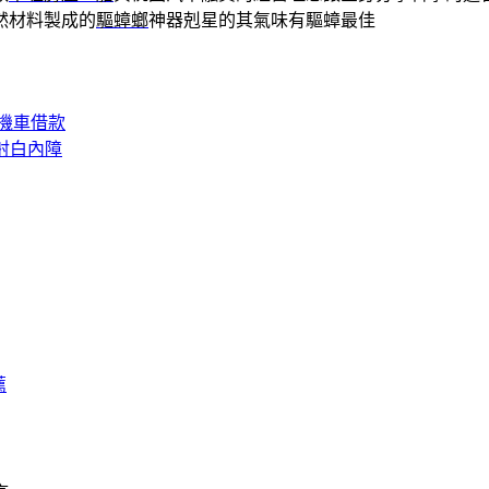
然材料製成的
驅蟑螂
神器剋星的其氣味有驅蟑最佳
機車借款
射白內障
薦