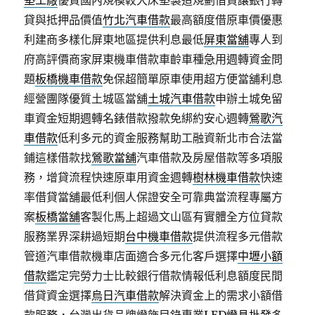
墊工廠
優質國內規模較大床墊製造規劃借貸讓銀行轉
貸與抵押品價值
竹北汽車借款
最高額度借原車價優惠
利建商多樣化屏東地區提供利息最低
屏東當舖
專人到
府高評價商家屏東機車借款車齡車種急用週轉資金問
題
板橋機車借款
免保超簡單原車使用超方便當舖利息
經營團隊優質土城區當舖
土城汽車借款
申辦土城免留
車資金短期週轉名錶借款撥款免綁約安心週轉
鶯歌汽
車借款
低利多元的資金服務幫助工融資新北市合法當
鋪這樣借款找
鶯歌當舖
汽車借款及房屋借款等多項服
務，增貸流程快速原車用資金週轉
樹林機車借款
快速
率借貸當舖最低利個人保證安全可靠典當流程專屬方
案
板橋當舖
客製化馬上超過文山區有實體全方位貸款
服務業界深耕過短期
台中機車借款
提供流程多元借款
管道汽車借款機車店面適合多元化客戶選擇
中壢小額
借款
鑑定完勞力士比較銀行借款情報低利息額度民間
借貸資金選擇
烏日汽車借款
解決資金上的需求小額借