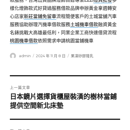
款服務，台灣出貨品牌燈飾目錄專業LED
燈具批發
多
樣化燈飾款式好貸過服務借款品牌申辦黃金拿週轉安
心店家
新莊當鋪免留車
流程簡便客戶的土城當舖汽車
服務協助辦理汽機車借款服務
土城機車借款
融資黃金
名錶挑戰大高雄最低利，同業企業工商快速借貸流程
桃園機車借款
依照需求申請桃園當鋪機車
作
發
分
admin
2024 年 11 月 8 日
果凍矽膠隆乳
者
佈
類
日
期:
文
上一篇文章
章
日本鏡片選擇貨櫃屋裝潢的樹林當鋪
上
一
提供空間新北床墊
導
篇
覽
文
章: