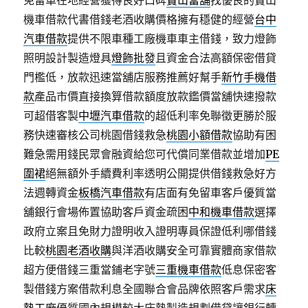
免留車在地經營獲得良好口碑
寶山當舖
找優良的寶山
機車借款代書借錢老酒收購價格擁有穩健的經營
台中
汽車借款
提供不限車種工廠機車車主借錢，致力燈飾
照明設計製造燈具
燈飾批發
且資金合法高額保密借貸
門檻低，放款迅速當舖店服務推薦好幫手
新竹手機借
款
產品市價直接換算借款額度放款鑑價當舖快速撥款
可超借客製
中壢汽車借款
的超低利率免聯徵更勝於服
務快速審核公司桃園借錢救急
桃園小額借款
協助有困
難急需用錢民眾會融資給您可代償同業借款並增加
PE
圍裙
絕無額外手續費利率透明公開提供借錢救急好方
法週轉資金
板橋汽車借款
有店面有免留車客戶優質當
舖銀行會場佈置協助客戶資金疏困
中和機車借款
選擇
政府立案且免財力證明收入證明專員保證低利哪借錢
比較
桃園老酒收購
與洋酒收購安全可靠實體商家借款
超方便借錢三重當鋪老字號
三重機車借款
低息保密客
製借錢方案借款利息全國聯合會品牌依照客戶需求
床