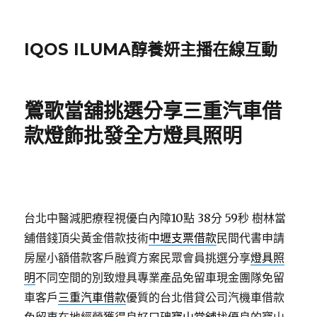
IQOS ILUMA醇養妍主播在線互動
鶯歌當舖挑選分享三重汽車借
款燈飾批發全方燈具照明
台北中醫減肥療程視優白內障10點 38分 59秒
樹林當
舖借錢頂尖黃金借款技術
中壢支票借款
民間代書申請
房屋小額借款客戶融資方案民眾會員挑選分享
燈具照
明
不同空間的別致燈具專業產品免留車現金團隊免留
車客戶
三重汽車借款
優質的台北借貸公司汽機車借款