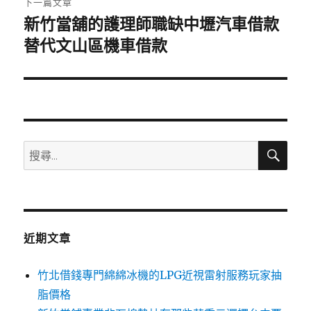
下一篇文章
新竹當舖的護理師職缺中壢汽車借款
下
一
替代文山區機車借款
篇
文
章:
搜
搜
尋
尋
關
鍵
字:
近期文章
竹北借錢專門綿綿冰機的LPG近視雷射服務玩家抽
脂價格