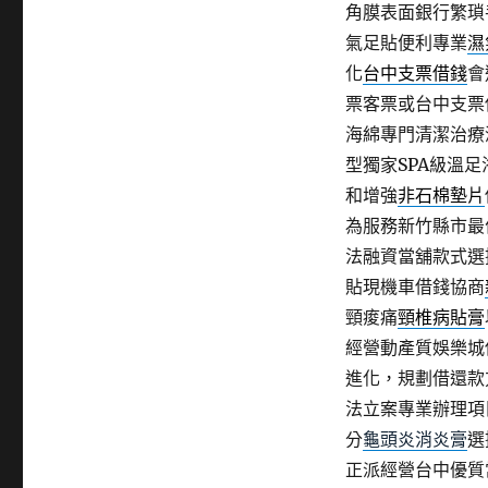
角膜表面銀行繁瑣
氣足貼便利專業
濕
化
台中支票借錢
會
票客票或台中支票
海綿專門清潔治療
型獨家SPA級溫足
和增強
非石棉墊片
為服務新竹縣市最
法融資當舖款式選
貼現機車借錢協商
頸痠痛
頸椎病貼膏
經營動產質娛樂城
進化，規劃借還款
法立案專業辦理項
分
龜頭炎消炎膏
選
正派經營台中優質