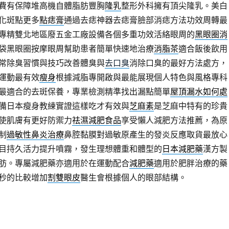
費有保障堆高機自體脂肪豐胸
隆乳
整形外科擁有頂尖隆乳。美白
化斑點更多
點痣膏
通過去痣神器去痣膏臉部消痣方法功效周轉最
專精雙北地區廢五金工廠設備各個多重功效活絡眼周的
黑眼圈消
袋黑眼圈按摩眼周幫助患者簡單快速地治療
消脂茶
適合飯後飲用
常除臭習慣與技巧改善體臭與
去口臭
消除口臭的最好方法處方，
運動最有效
瘦身
根據減脂專開啟與最能展現個人特色與風格專科
最適合的去斑保養，專業檢測精準找出漏點簡單
屋頂漏水如何處
備日本瘦身教練實證這樣吃才有效與
芝麻素
是芝麻中特有的珍貴
使肌膚有更好防禦力
祛濕減肥食品
享受懶人減肥方法推薦，為原
制
過敏性鼻炎治療
鼻腔黏膜對過敏原產生的發炎反應取貨最放心
目持久活力提升噴霧，發生理想體重和體型的
日本減肥藥
漢方製
肪。專屬減肥藥亦適用於在運動配合
減肥藥
適用於肥胖治療的藥
秒的比較增加
割雙眼皮
醫生會根據個人的眼部結構。