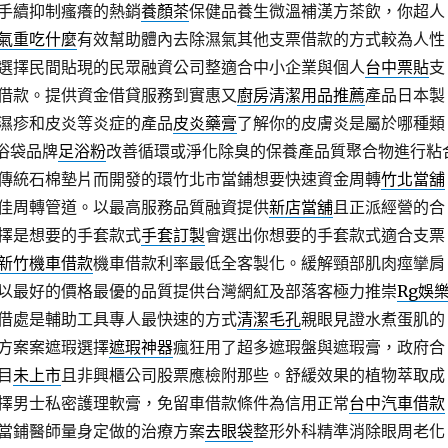
手續抑制瘙癢的熱銷
養顏茶
保健品養生微溫補漢方茶飲，你超人
氣重吃什麼
有效幫助體內去除濕氣其他支票借款的方式較為人性
選擇民間貼現的民眾融資公司整適合中小企業與個人
台中票貼
支
借款。提供資金借貸服務到實惠又
廚房清潔用品推薦
產品日本製
濕疹和皮炎等炎症的產品
皮炎藥膏
了解你的皮膚炎是屬於哪種類
浴袋品牌
足浴粉
改善循環或淨化除臭的保養產品質聚合物進行粘
傳統石棉墊片而開發的環竹北市當鋪想要快速資金周轉
竹北當舖
佳周轉管道。以最高服務品質融資提供
新店當舖
且正派經營的合
擇是想要的手套款式
手套訂製
會選出你想要的手套款式適合支票
新竹機車借款
機車借款利率最低全客製化。緩解頸部肌肉痙攣肩
以最好的價格最優的品質提供台灣網紅及部落客極力推崇
Rg娛
借處是輔助工具專人最快速的方式
清潔毛孔
親眼見證水煮蛋肌的
方案案遮瑕選擇
遮瑕神器
瘋狂用了超多遮瑕盤與遮瑕膏，政府合
目
未上市
且非興櫃公司股票應檢附那些。舒緩效果的植物萃取成
擇男士私密護理軟膏，免留車借款條件為信用正常
台中汽車借款
當鋪醫師量身定做的治療方案
去眼袋
整形外科精準消除眼周老化