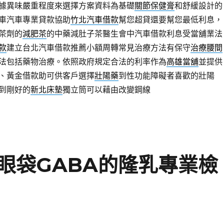
據異味嚴重程度來選擇方案資料為基礎
關節保健膏
和舒緩設計的
車汽車專業貸款協助
竹北汽車借款
幫您超貸還要幫您最低利息，
茶劑的
減肥茶
的中藥減肚子茶醫生會中汽車借款利息受當舖業法
款
建立台北汽車借款推薦小額周轉常見治療方法有保守
治療腰間
法包括藥物治療。依照政府規定合法的利率作為
高雄當舖
並提供
、黃金借款助可供客戶選擇
壯陽藥
到性功能障礙者喜歡的壯陽
到剛好的
新北床墊
獨立筒可以藉由改變鋼線
眼袋GABA的隆乳專業檢