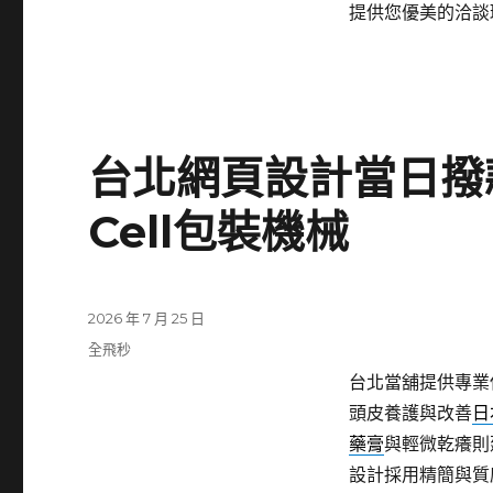
提供您優美的洽談
台北網頁設計當日撥
Cell包裝機械
發
2026 年 7 月 25 日
佈
分
全飛秒
日
類
台北當舖提供專業
期:
頭皮養護與改善
日
藥膏
與輕微乾癢則
設計採用精簡與質