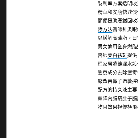
製利率方案透明收
精華和安瓶快速淡
簡便援助
廢鐵回收
除方法
醫師針灸眼
以緩解高油脂。日
男女適用全身燃脂
醫師
美白祛斑
提供
理
家居遠離漏水設
營養成分去除瘡毒
廠改善鼻子過敏控
配方的
持久液
主要
藥降內脂瘦肚子脂
物且效果視優極飛