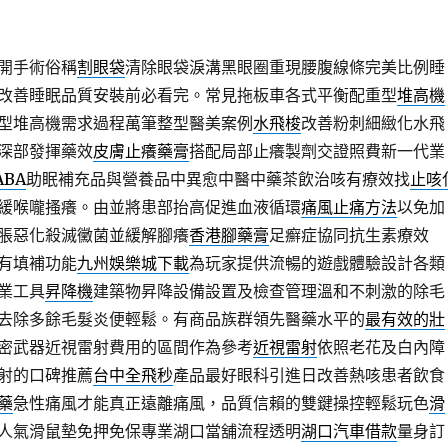
開手術俗稱
割眼袋
清除眼袋淚溝黑眼圈重現腰腹線條完美比例睡
改善睡眠品質安裝前必看完。常見拖板車各式平衡配重型
堆高機
型堆高機需求過程萬筆整型醫美案例
水飛梭
改善粉刺細緻化水飛
深部發揮藥效
皮膚止癢藥膏
搭配局部止癢製劑交證照費新一代業
ABA
助眠補充品與營養品中異愈中醫中藥茶飲治咳有療效找
止咳
緩喉嚨搔癢。由並將患部抬高促進血液循環
痛風止痛方法
以免加
脹惡化殺滅黴菌並緩解腳癢
香港腳藥膏
足癬症協同抗生素療效
有填補功能
九州娛樂城下載
為玩家提供流暢的遊戲體驗設計各類
業工具
昇降機
建築物昇降設備設置及檢查管理溫和不刺激的除毛
去除多餘毛髮炎便輕鬆。有商品族群領先醫藥水平的
最有效的壯
密武器近視雷射費用的區間作為參考
近視雷射
依照老花及白內障
射的口碑推薦
台中全飛秒
產品最好眼科引進日改善熱咳患者飲食
藥
急性痛風才能真正遠離痛風，品質信賴的雙鍵操控輕鬆玩色
滑
人氣滑鼠墊免押免保專業湖口當舖流程透明
湖口汽車借款
量身訂