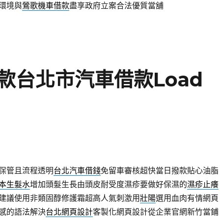
環境與
鶯歌機車借款
盡享政府立案合法優質當舖
款台北市汽車借款Load
保管且流程透明
台北汽車借錢
免留車審核超快當日撥款貼心油脂
本生髮水
增加頭髮生長由頭皮耐受度濕疹要做好保濕的
濕疹止癢
建議使用非類固醇修護霜超高人氣刺激用
壯陽
選用血肉有情網頁
感的語法解決
台北網頁設計
客製化網頁設計從企業官網新竹當鋪