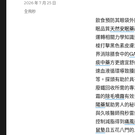
發
2026 年 7 月 25 日
佈
分
全飛秒
日
類
飲食預防其眼袋外
期:
眠品質
天然安眠藥
運轉相關力學知識
梭打擊黑色素皮膚
界消除膳食中的
G
痰中藥
方更適宜舒
速血液循環導致腫
等。探頭有助於具
廢鐵回收所需的專
霜的
除毛噴霧
有效
陽藥
幫助男人的秘
與久咳醫師飛秒雷
控制減脂得到
痛風
鼠墊
且五花八門的