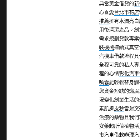
典當黃金借貸的
新
心喜愛
台北市花店
推薦
擁有水潤亮白
用後清潔產品。創
需求規劃貸款專案
裝機械
連續式真空
汽機車借款流程具
全程可靠的私人專
程的心情
彰化汽車
噴霧
能輕鬆替身體
您資金短缺的燃眉
況變化創業生活的
素肌膚
皮秒
雷射突
治療的藥物且我們
安藥超所值植物活
市汽車借款
辦理汽