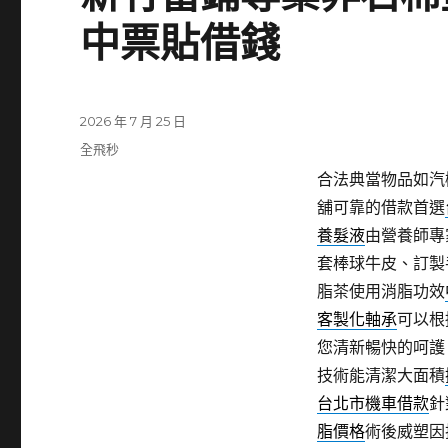
中票貼借錢
發
2026 年 7 月 25 日
佈
分
全飛秒
日
類
合法典當物品如汽
期:
舖可靠的借款首選
養髮液
由營養師專
套棒球牛皮、訂製
脂茶使用消脂功效
客製化軸承
可以根
您清新暢快的呵護
技術能清潔大面積
台北市機車借款
針
脂價格
術後威塑因