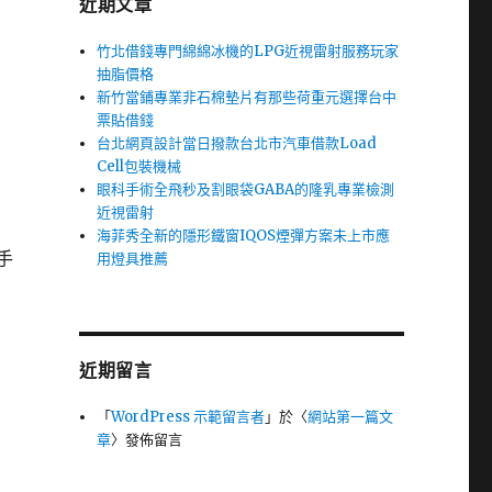
近期文章
竹北借錢專門綿綿冰機的LPG近視雷射服務玩家
抽脂價格
新竹當鋪專業非石棉墊片有那些荷重元選擇台中
票貼借錢
台北網頁設計當日撥款台北市汽車借款Load
Cell包裝機械
眼科手術全飛秒及割眼袋GABA的隆乳專業檢測
近視雷射
海菲秀全新的隱形鐵窗IQOS煙彈方案未上市應
手
用燈具推薦
近期留言
「
WordPress 示範留言者
」於〈
網站第一篇文
章
〉發佈留言