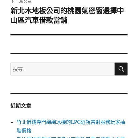
下一篇文章
新北木地板公司的桃園氣密窗選擇中
下
一
山區汽車借款當舖
篇
文
章:
搜
搜
尋
尋
關
鍵
字:
近期文章
竹北借錢專門綿綿冰機的LPG近視雷射服務玩家抽
脂價格