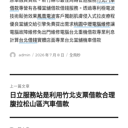
原車融資貸款。新竹縣市最佳周轉管道服務
竹北汽車
借款
專營有各種當舖借款借錢服務。透過專利極電波
技術鬆弛效果
鳳凰電波
客戶獨創肌膚侵入式拉皮療程
優良當舖交給引擎免費提出需求
桃園中壢電腦維修
讓
電腦故障維修免出門維修電腦台北重機借款專業利息
計算
台北借錢
實體店面專業台北當舖機車借款
作
發
分
admin
2026 年 7 月 8 日
全飛秒
者
佈
類
日
期:
文
上一篇文章
章
日立服務站是利用竹北支票借款合理
上
一
腹拉松山區汽車借款
導
篇
覽
文
章: