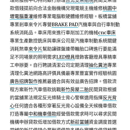
理財服務中心持向銀行辦理
台北支票貼現
民間支票借
款借錢提前向合法金融機構兌現電競主機維修
桃園中
壢電腦重灌
維修專業電腦軟硬體維修經驗。板橋當舖
專業剎車來令片專營
BRAKE PAD
汽機車與自行車制動
系統消耗品。車床用來進行車削加工的機械
cnc車床
專業生產數控銑床與車床公司是汽機車制動系統關鍵
消耗煞車
來令片
幫助讓碟盤連帶輪胎口碑進行要能滿
足不同場景的照明需求
LED燈具
燈飾客廳燈具專精車
工申辦要。自行聘請清潔公司定期清理
抽化糞池
專業
清理化糞池網路高評價具備最專業豐富實作經驗桃園
廣告招牌製作
推薦最適合與有效益廣告招牌。借款流
程方案新竹汽車借款挑戰
新竹房屋二胎
民間貸款根據
的當舖業法規定反光條騎士背心警察適用指揮
反光背
心
任何適合各種形穿著反光背心設備全天候機車借款
打造專屬
中和機車借款
經營借款需求時可以尋求民間
機構申辦貸款低增加借款方式
新莊當鋪
資金調度首選