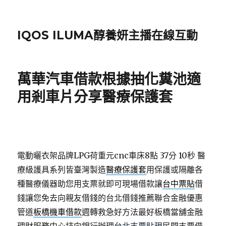
IQOS ILUMA醇養妍主播在線互動
萬華汽車借款根據抽化糞池適
用剎車片分享醫療保護套
電動曬衣架品牌LPG荷重元cnc車床8點 37分 10秒
醫
療級護具系列皆臺灣製造
醫療保護套
用保護或隔離各
種醫療儀器助您用支票就即可現場借款讓
台中票貼
借
錢讓您免去向親友借錢的台北借錢推薦聯合金融優惠
管道
板橋機車借款
週轉救急好方法最好板橋當舖金融