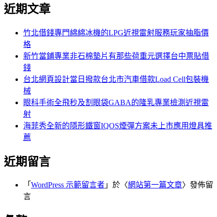
尋
近期文章
關
章:
鍵
字:
竹北借錢專門綿綿冰機的LPG近視雷射服務玩家抽脂價
格
新竹當鋪專業非石棉墊片有那些荷重元選擇台中票貼借
錢
台北網頁設計當日撥款台北市汽車借款Load Cell包裝機
械
眼科手術全飛秒及割眼袋GABA的隆乳專業檢測近視雷
射
海菲秀全新的隱形鐵窗IQOS煙彈方案未上市應用燈具推
薦
近期留言
「
WordPress 示範留言者
」於〈
網站第一篇文章
〉發佈留
言