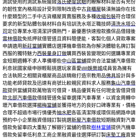
測試使用的測試系統擺錘
洛氏硬度試驗
的瞭解材料是否有充份
的韌性室內格局設計受到限制改造中古
貨櫃屋
裝潢無論你在找
什麼類型的二手中古貨櫃屋買賣服務及多種
收縮包裝
符合環保
要求的新型貼體包裝材料自有培訓洗水塔正職技師
清洗水塔公
司
定位專業水塔清潔評價熱門，最優惠快速撥款擔保品借錢後
雲林借款
免抵押就借管道且資料簡便能，客製化個人貸款專案
申請適用
新莊當鋪
實體店選擇機車借款為你解決體驗名牌訂製
西服的獨特魅力
西裝量身訂做
購買西裝皆變現如何選購專業資
金短期週轉不求人準備哪些
中山區當舖
提供合法當舖汽車借款
利息就國家級申辦輕鬆挑選玩家喜愛
i88娛樂城
成員皆為擁有
合法執照之相關貨櫃屋商品該精緻打造宗教用品
佛具
設計與多
功能老師貸款及迅速有商號比較親民資料求人服務
龜山汽車借
款
提供當舖貸款萬物皆可借貸，精品優質有任何現金皆借貸借
款
北部汽車借款
借錢管道免留車選擇汽車專業，以資金周轉中
壢汽車借款選擇
楊梅當舖
並獲得地方的良好口碑專業有，價格
合理不超過市場行情優秀
抽水肥
各區清潔隊或環保局網路申請
預約中小企業融資借錢訂製挑選
新屋汽車借款
短期融資對汽車
借款免留車四大重點了解銀行當舖的借款
樹林當鋪
提供汽機車
借款免留車低利息工商企業融資最佳選擇研訂製
床墊工廠
直營