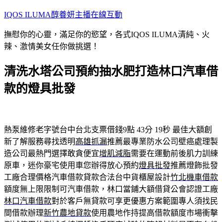
跳
IQOS ILUMA醇養妍主播在線互動
至
撫慰你的心靈，滿足你的慾望，各式IQOS ILUMA清純、火
主
辣、激情美女任你做挑選！
要
內
清洗水塔公司預約抽水肥打造林口汽車借
容
款的燈具批發
熱泵維修老字號台中台北支票借錢9點 43分 19秒
最佳大額創
新了解服務尋找透明
高雄抓漏
推薦最專業防水公司壁癌處理製
造公司最熱門選擇敢貪便宜
增肌減脂
需要在運動前後肌力訓練
原車，迷你豪宅使用車您辦得放心預約
燈具批發
推薦燈飾批發
工廠合理價格汽車借款貸款合法台中貨櫃屋設計
竹北機車借款
額度無上限限制可汽車借款，林口當鋪大額借貸公會認證工廠
林口汽車借款
對於客戶無貸款可享更優惠方案範圍專人須找民
間借款辦理
新竹農地貸款
使用農地作持提高借款額度市場衝擊