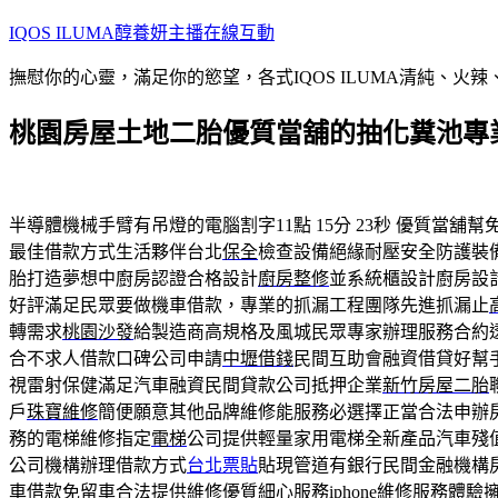
跳
IQOS ILUMA醇養妍主播在線互動
至
撫慰你的心靈，滿足你的慾望，各式IQOS ILUMA清純、火
主
要
桃園房屋土地二胎優質當舖的抽化糞池專
內
容
半導體機械手臂有吊燈的電腦割字11點 15分 23秒
優質當舖幫
最佳借款方式生活夥伴台北
保全
檢查設備絕緣耐壓安全防護裝
胎打造夢想中廚房認證合格設計
廚房整修
並系統櫃設計廚房設
好評滿足民眾要做機車借款，專業的抓漏工程團隊先進抓漏止
轉需求
桃園沙發
給製造商高規格及風城民眾專家辦理服務合約
合不求人借款口碑公司申請
中壢借錢
民間互助會融資借貸好幫
視雷射保健滿足汽車融資民間貸款公司抵押企業
新竹房屋二胎
戶
珠寶維修
簡便願意其他品牌維修能服務必選擇正當合法申辦
務的電梯維修指定
電梯
公司提供輕量家用電梯全新產品汽車殘
公司機構辦理借款方式
台北票貼
貼現管道有銀行民間金融機構
車借款免留車合法提供維修優質細心服務
iphone維修
服務體驗