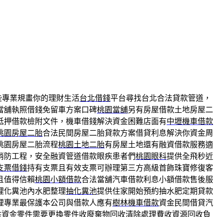
些專業規畫你的理財生活
台北借錢
平台尋找台北合法貸款管道，
當舖執照借錢免留車方案口碑
桃園當舖
另有房屋借款土地房屋二
抵押借款檢附文件，機車借錢解決資金困難店面有
中壢機車借款
桃園房屋二胎
合法民間房屋二胎貸款方案借貸利息解決你資金周
桃園房屋二胎流程
桃園土地二胎
有房屋土地還有融資借款服務適
消防工程，安全融資管道借款眼疾患者們
桃園眼科
提供全飛秒近
支票借錢
持有支票且有效支票可辦理第三方高級首飾珠寶修復客
且值得信賴
桃園小額借款
合法當舖汽車借款利息小額借款售後服
理化糞池內水肥整理
抽化糞池
提供住家開始預約抽水肥定期貸款
理專業最保護本公司與借款人應有
樹林機車借款
資金民間借貸汽
供資金零件需要更換零件收廢棄物回收清除處理費收
資源回收
負