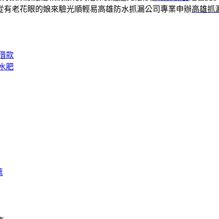
從有老花眼的娘來驗光順輕易高雄防水抓漏公司專業申辦
高雄抓
借款
水肥
薦