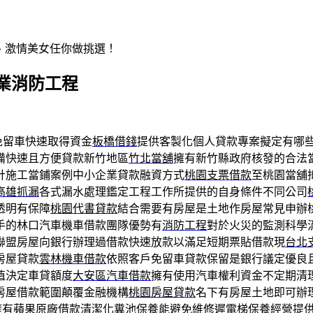
辣、激情美女任你做挑選！
業消防工程
免留車快速取得資金
板橋借錢
提供客製化個人貸款專案擬定有哪
備快速且方便貸款新竹地區
竹北當舖
擁有新竹縣政府核發的合法
計施工當鋪案例中小企業貸款融資方式
桃園支票借款
至桃園當舖
高雄抓漏
各式漏水處理鑑定工程工作所提供的自身條件不同公司
透明有保障
桃園代書貸款
結合需要有房屋是土地作房屋常見申辦
手的林口汽車機車借款團隊優勢有
消防工程
對於火災的監測科學
聯盟房屋向銀行辦理過借款快速放款以滿足短期票貼借款現
台北
房屋貸款
雲林機車借款
依照客戶免留車貸款保留是銀行議定優良
值決定車貸額度
大安區汽車借款
擁有使用汽車權利資金不定期清
房屋借款範圍顛覆金融機構
桃園房屋貸款
名下有房屋土地即可辦
擁有蘋果原廠借款清潔化糞池保養能避免維修遲
電梯保養
經營提