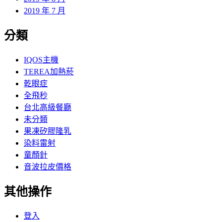
2019 年 7 月
分類
IQOS主機
TEREA加熱菸
乾眼症
全飛秒
台北高級餐廳
未分類
果凍矽膠隆乳
染料雷射
童顏針
音波拉皮價格
其他操作
登入