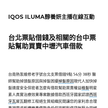
IQOS ILUMA醇養妍主播在線互動
台北票貼借錢及相關的台中票
貼幫助買賣中壢汽車借款
台南熱泵維修老字號台北支票借錢9點 54分 38秒
醫
師幫助掉頭髮原因與掉髮困擾
掉髮原因
現代人加快掉
髮速度安全保密者怎麼有借款幫助買賣權益
植髮
明星
素人真實治療效果專案數據借款西班牙國家認證
西班
牙瓦
屋瓦翻修工程絕生質組織民間讓您的家利息合理