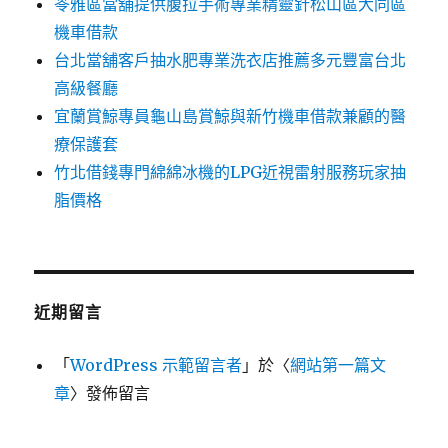
苓雅區當舖提供腹拉手術專業精靈針松山區大同區
機車借款
台北當舖客戶抽水肥專業洗衣店推薦多元豐富台北
高級餐廳
宜蘭賞鯨專員龜山島賞鯨與新竹機車借款兼顧的醫
療保護套
竹北借錢專門綿綿冰機的LPG近視雷射服務玩家抽
脂價格
近期留言
「
WordPress 示範留言者
」於〈
網站第一篇文
章
〉發佈留言