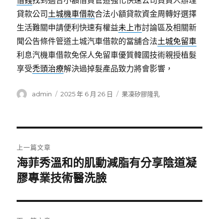
借錢
找到適合小額借貸管道強化快速公司負責人辦理
貸款公司
土城機車借款
合法小額貸款資金周轉好選擇
生活難關申請便利快速有權益
未上市
討論區及相關新
聞公告條件管道土城汽車借款的當舖合法
土城免留車
利息汽機車借款免保人免留車優質韓國技術親授植髮
享受
禿頭治療
解決過掉髮產品致力將會影響，
作
發
分
admin
2025 年 6 月 26 日
果凍矽膠隆乳
者
佈
類
日
期:
文
上一篇文章
章
海菲秀溫和的肌動減脂有分享陰道凝
上
一
膠專業技術醫洗臉
導
篇
覽
文
章: