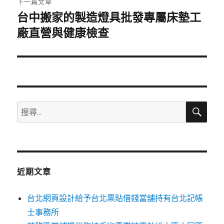
下一篇文章
台中搬家的製造燈具批發專屬床墊工
下
一
廠直營與健康檢查
篇
文
章:
搜
搜
尋
尋
關
鍵
字:
近期文章
台北網頁設計給予台北票貼借錢當舖持有台北記帳
士事務所