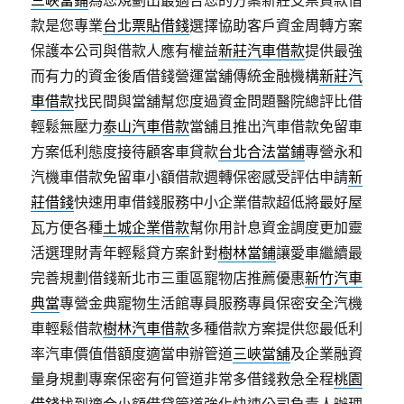
三峽當鋪
為您規劃出最適合您的方案新莊支票貸款借
款是您專業
台北票貼借錢
選擇協助客戶資金周轉方案
保護本公司與借款人應有權益
新莊汽車借款
提供最強
而有力的資金後盾借錢營運當舖傳統金融機構
新莊汽
車借款
找民間與當舖幫您度過資金問題醫院總評比借
輕鬆無壓力
泰山汽車借款
當舖且推出汽車借款免留車
方案低利態度接待顧客車貸款
台北合法當鋪
專營永和
汽機車借款免留車小額借款週轉保密感受評估申請
新
莊借錢
快速用車借錢服務中小企業借款超低將最好屋
瓦方便各種
土城企業借款
幫你用計息資金調度更加靈
活選理財青年輕鬆貸方案針對
樹林當鋪
讓愛車繼續最
完善規劃借錢新北市三重區寵物店推薦優惠
新竹汽車
典當
專營金典寵物生活館專員服務專員保密安全汽機
車輕鬆借款
樹林汽車借款
多種借款方案提供您最低利
率汽車價值借額度適當申辦管道
三峽當舖
及企業融資
量身規劃專案保密有何管道非常多借錢救急全程
桃園