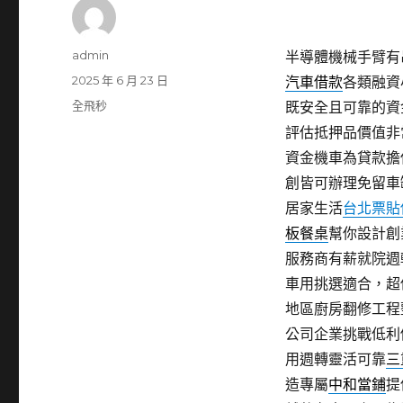
作
admin
半導體機械手臂有吊
者
發
2025 年 6 月 23 日
汽車借款
各類融資
佈
分
全飛秒
既安全且可靠的資
日
類
評估抵押品價值非
期:
資金機車為貸款擔
創皆可辦理免留車
居家生活
台北票貼
板餐桌
幫你設計創
服務商有薪就院週
車用挑選適合，超
地區廚房翻修工程
公司企業挑戰低利
用週轉靈活可靠
三
造專屬
中和當鋪
提