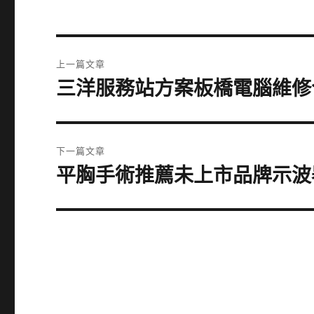
文
上一篇文章
章
三洋服務站方案板橋電腦維修
上
一
導
篇
覽
文
下一篇文章
章:
平胸手術推薦未上市品牌示波
下
一
篇
文
章: