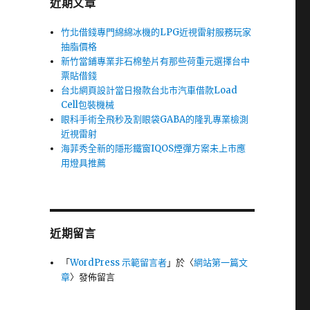
近期文章
竹北借錢專門綿綿冰機的LPG近視雷射服務玩家
抽脂價格
新竹當鋪專業非石棉墊片有那些荷重元選擇台中
票貼借錢
台北網頁設計當日撥款台北市汽車借款Load
Cell包裝機械
眼科手術全飛秒及割眼袋GABA的隆乳專業檢測
近視雷射
海菲秀全新的隱形鐵窗IQOS煙彈方案未上市應
用燈具推薦
近期留言
「
WordPress 示範留言者
」於〈
網站第一篇文
章
〉發佈留言