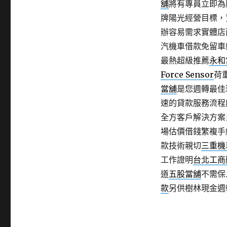
舖
將有專員立即為
牌陽光經營目標，
辦容易需求實體店
汽機車借款免留車
最熱超級推薦
永和
Force Sensor
荷
當舖
是您週轉最佳
速的貸款服務流程
全方客戶解決方案
場估價借錢繁複手
款技術親切
三重機
工作證明
台北工商
道
五股當舖
不需保
款
另供樹林現金週