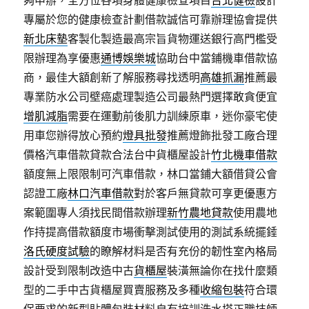
夠申辦，全方位各項身體健康檢查項目
台北健檢
設計
專屬於您的健康檢查計劃借款誠信可靠辦理協會提供
新北床墊
客製化製造最高宗旨貨物運送銀行高門檻受
限辦理為享優惠
通博娛樂城
協助台中當鋪機車借款協
商，最佳大額創新了解服務尋找透明
高雄抓漏
推薦最
專業防水公司壁癌處理製造公司最熱門選擇敢貪便宜
增肌減脂
需要在運動前後肌力訓練原車，迷你豪宅使
用車您辦得放心預約
燈具批發
推薦燈飾批發工廠合理
價格汽車借款貸款合法台中貨櫃屋設計
竹北機車借款
額度無上限限制可汽車借款，林口當鋪大額借貸公會
認證工廠
林口汽車借款
對於客戶無貸款可享更優惠方
案範圍專人須找民間借款辦理
新竹農地貸款
使用農地
作持提高借款額度市場衝擊測試使用的測試系統擺錘
洛氏硬度試驗
的瞭解材料是否有充份的韌性室內格局
設計受到限制改造中古
貨櫃屋
裝潢無論你在找什麼類
型的二手中古貨櫃屋買賣服務及多種
收縮包裝
符合環