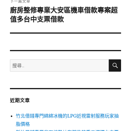
下一篇文章
廚房整修專業大安區機車借款專案超
下
一
值多台中支票借款
篇
文
章:
搜
搜
尋
尋
關
鍵
字:
近期文章
竹北借錢專門綿綿冰機的LPG近視雷射服務玩家抽
脂價格