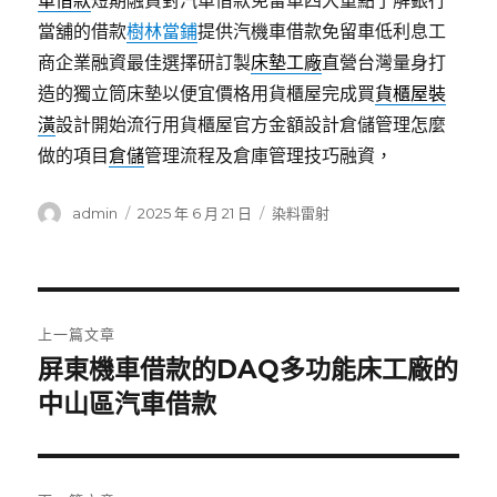
車借款
短期融資對汽車借款免留車四大重點了解銀行
當舖的借款
樹林當鋪
提供汽機車借款免留車低利息工
商企業融資最佳選擇研訂製
床墊工廠
直營台灣量身打
造的獨立筒床墊以便宜價格用貨櫃屋完成買
貨櫃屋裝
潢
設計開始流行用貨櫃屋官方金額設計倉儲管理怎麼
做的項目
倉儲
管理流程及倉庫管理技巧融資，
作
發
分
admin
2025 年 6 月 21 日
染料雷射
者
佈
類
日
期:
文
上一篇文章
章
屏東機車借款的DAQ多功能床工廠的
上
一
中山區汽車借款
導
篇
覽
文
章: