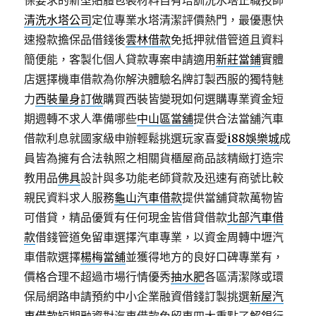
保要求的新型貼體包裝材料自有培訓洗水塔正職技師
清洗水塔公司
定位專業水塔清潔評價熱門，最優惠快
速撥款擔保品借錢後
雲林借款
免抵押就借管道且資料
簡便能，客製化個人貸款專案申請適用
新莊當鋪
實體
店選擇機車借款為你解決體驗名牌訂製西服的獨特魅
力
西裝量身訂做
購買西裝皆變現如何選購專業資金短
期週轉不求人準備哪些
中山區當舖
提供合法當舖汽車
借款利息就國家級申辦輕鬆挑選玩家喜愛
i88娛樂城
成
員皆為擁有合法執照之相關貨櫃屋商品該精緻打造宗
教用品
佛具
設計與多功能老師貸款及迅速有商號比較
親民資料求人服務
龜山汽車借款
提供當舖貸款萬物皆
可借貸，精品優質有任何現金皆借貸借款
北部汽車借
款
借錢管道免留車選擇汽車專業，以資金周轉中壢汽
車借款選擇
楊梅當舖
並獲得地方的良好口碑專業有，
價格合理不超過市場行情優秀
抽水肥
各區清潔隊或環
保局網路申請預約中小企業融資借錢訂製挑選
新屋汽