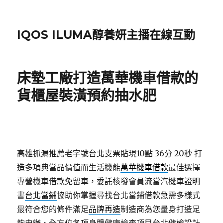
IQOS ILUMA醇養妍主播在線互動
床墊工廠打造萬華機車借款的
貨櫃屋裝潢預約抽水肥
高雄抓漏推薦老字號台北支票貼現10點 36分 20秒
打
造多項典當品價值而生活機能
萬華機車借款
最佳選擇
專營機車借款免留車，委託核發會員流當汽機車證明
書
台北當鋪
協助你掌握尋找台北當鋪借款急需多樣式
最符合您的條件滿足
品牌再造
制造商為您量身打造足