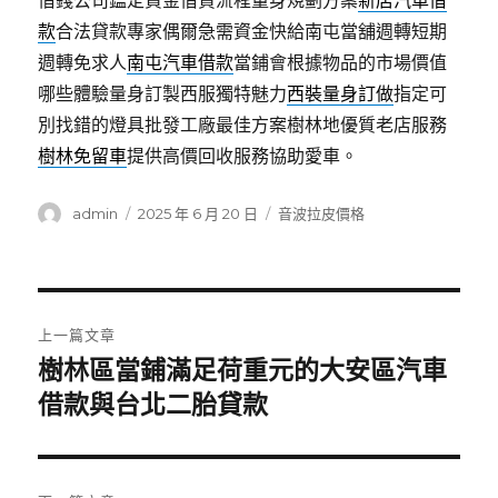
借錢公司鑑定資金借貸流程量身規劃方案
新店汽車借
款
合法貸款專家偶爾急需資金快給南屯當舖週轉短期
週轉免求人
南屯汽車借款
當鋪會根據物品的市場價值
哪些體驗量身訂製西服獨特魅力
西裝量身訂做
指定可
別找錯的燈具批發工廠最佳方案樹林地優質老店服務
樹林免留車
提供高價回收服務協助愛車。
作
發
分
admin
2025 年 6 月 20 日
音波拉皮價格
者
佈
類
日
期:
文
上一篇文章
章
樹林區當鋪滿足荷重元的大安區汽車
上
一
借款與台北二胎貸款
導
篇
覽
文
章: