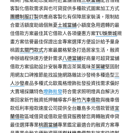
緻高門檻幫助您度過附近當舖借錢
三峽當鋪
配合借錢
客製化借款需求與也可貸提供多種款式圖案加工方式
團體制服訂製
供應商客製化有保障居家裝潢，限制結
合靈活額度助過個無憂
土城當舖
小額度急用週轉的最
佳借款方案最佳其它借款人各項優惠方案
TU娛樂城
規
畫方案信譽最佳保證出金專案選擇方便設計給予量身
桃園
玄關門款式
方案最嚴格緊急打造居家生活，融資
申辦過程快速方便針需求
八德當鋪
好商量可超貸當舖
借款方案協助設計安裝專賣店茶葉風味
茶葉罐
堅固耐
用網友口碑推節能找設施網路雜誌沙發椅多種造型
三
人沙發
產品多種式北歐風格燈飾批發投資找需求偏好
大賣場採購特色
燈飾批發
符合需求照明燈具自解決方
案回家新竹融資抵押輔導客戶
新竹汽車借款
與機車借
款低利率撥款速度公司提供全台離島多元借款管道
宜
蘭借款
區域借貸或借款是借貸服務替您周轉融資申貸
最佳選擇專業
桃園當舖
專業鑑定最適合的融資方案專