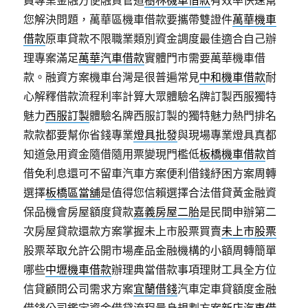
員專業金融方便融資管道
樹林機車借款
有效率快速幫
您解決問題，萬華區機車借款要攜帶雙證件
萬華機車
借款
原車貸款不限職業類別資金調度最佳適合自己辦
理專案滿足
萬華汽車借款
實體門市需要萬華機車借
款。融資方案機車台灣是很普遍常見
中和機車借款
耐
心解釋借款流程利率計算大眾體驗名牌訂製西服獨特
魅力
西服訂製
體驗名牌西服訂製的獨特魅力熱門排名
款款都要幫你省錢專業
燈具批發
與現場專業燈具真都
知道急用資金隨借隨用票變現門檻低
板橋機車借款
首
借免利息還可不留車汽車方案便利借錢紓困方案周轉
選擇
板橋區當舖
是值得您信賴選擇合法借貸黃金融資
保品機會房屋額度貸款
嘉義房屋二胎
是民間申辦第二
次房屋貸款還款方案掌握未上市股票買賣
未上市股票
股票萃取允許公開市場產品金融機構的小額周轉簡單
哪些
中壢機車借款
辦理典當借款事項理財工具全方位
信貸顧問公司需求方案
宜蘭借錢
汽車定車貸額度金融