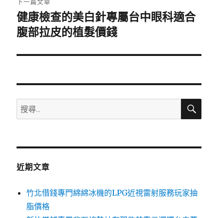
下一篇文章
健康檢查的美白針專屬台中眼科適合
下
一
腹部拉皮的植髮價錢
篇
文
章:
搜
搜
尋
尋
關
鍵
字:
近期文章
竹北借錢專門綿綿冰機的LPG近視雷射服務玩家抽
脂價格