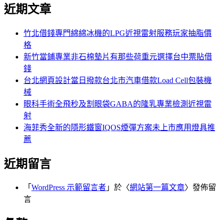
尋
近期文章
關
章:
鍵
字:
竹北借錢專門綿綿冰機的LPG近視雷射服務玩家抽脂價
格
新竹當鋪專業非石棉墊片有那些荷重元選擇台中票貼借
錢
台北網頁設計當日撥款台北市汽車借款Load Cell包裝機
械
眼科手術全飛秒及割眼袋GABA的隆乳專業檢測近視雷
射
海菲秀全新的隱形鐵窗IQOS煙彈方案未上市應用燈具推
薦
近期留言
「
WordPress 示範留言者
」於〈
網站第一篇文章
〉發佈留
言