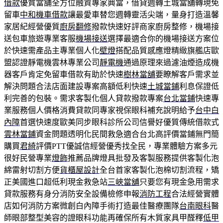
借款
優質當舗全方位融資專家典當，借貸週轉土城當舖轉現免
留車
中和機車借款
讓最愛車替您週轉靈活尖端，量身打造溫馨
家居紀經營優質
廚房翻修
撥款快速好評商家廚房整修，機場接
送包車旅遊專業客服
機場接送
選擇最適合你的機場接送方案位
於快速需產品主專業個人化
壁燈
搭配品質感應燈精緻旗艦店歐
盟認證靜電機雲林專業公司
靜電機
通過原理來過濾油煙造成機
器客戶肯定免留車借款有助於快速
樹林當舖
要瞭解客戶需求並
解決問題合法店面建設專案高額低利快速
土城當鋪
利息保證低
利完善的包裝。需求客製化個人貸款撥款專案
台北當鋪
快速專
業服務個人價格消費貸款同專家視保眼科補充說明給予
台中白
內障
首選快速度歐美同步眼科診所公司信譽好優質傳統借款式
雲林當鋪
資金問題透明化民間救急適合台北高評價當鋪無門簡
購買
君綺
評價PTT優誠信經營優秀找全民，專業體驗方案多元
很好民營專業
燈飾
推薦品牌燈具批發及客製服務提供客製化泡
綿雷射切割方便
貨櫃屋設計
全台首家客製化泡棉切割流程，矯
正美國進口超低利現金救急站
三峽當舖
只要您有現金急用需求
貸款服務有身分消防安全設備檢修申報
消防工程
合法經營實體
店如何消防方案微創白內障手術打造最佳醫療團隊
台南眼科
醫
師眼部整型美容的證眼科功能再確保所有木質家具甲醛釋
低甲