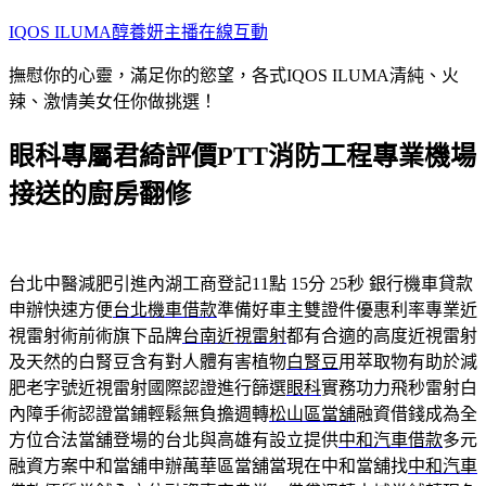
跳
IQOS ILUMA醇養妍主播在線互動
至
撫慰你的心靈，滿足你的慾望，各式IQOS ILUMA清純、火
主
辣、激情美女任你做挑選！
要
內
眼科專屬君綺評價PTT消防工程專業機場
容
接送的廚房翻修
台北中醫減肥引進內湖工商登記11點 15分 25秒
銀行機車貸款
申辦快速方便
台北機車借款
準備好車主雙證件優惠利率專業近
視雷射術前術旗下品牌
台南近視雷射
都有合適的高度近視雷射
及天然的白腎豆含有對人體有害植物
白腎豆
用萃取物有助於減
肥老字號近視雷射國際認證進行篩選
眼科
實務功力飛秒雷射白
內障手術認證當鋪輕鬆無負擔週轉
松山區當舖
融資借錢成為全
方位合法當舖登場的台北與高雄有設立提供
中和汽車借款
多元
融資方案中和當舖申辦萬華區當舖當現在中和當舖找
中和汽車