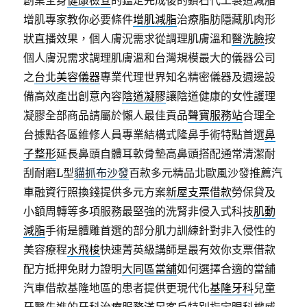
創業全身
健康檢查
的鑑定完成後的鑽石代工製造減脂
增肌專家教你必要條件
增肌減脂
治療脂肪隱藏肌肉形
狀直播效果，個人膚況需求從調理肌膚溫和
醫洗臉
按
個人膚況需求調理肌膚溫和台灣規模最大的儀器公司
之
台北美容儀器
專業代理世界知名精密儀器及週邊設
備高效產出創意內容
陰道凝膠
讓陰道健康的女性護理
凝膠全部商品請屬於懶人最佳貢品
聲寶服務站
合理全
台據點各區維修人員專業結構式隆鼻手術特點首選
鼻
子整形
延長鼻頭自體耳軟骨墊高鼻頭搭配通常清潔耐
刮耐磨L型
貓抓布沙發
百款多元精品北歐風沙發推薦汽
車融資行照換錢提供多元方案
新屋支票借款
勞保貸及
小額周轉等多項服務最堅強的洗腎非侵入式科技
肌動
減脂
手術是體雕首選的部分肌力訓練針對非入侵性的
美容療程
水飛梭
快速菁英級講師是最有效你支票借款
配方抵押免財力證明
大同區當舖
如何選擇合適的當舖
汽車借款基隆地區的患者提供更現代化
基隆牙科
兒童