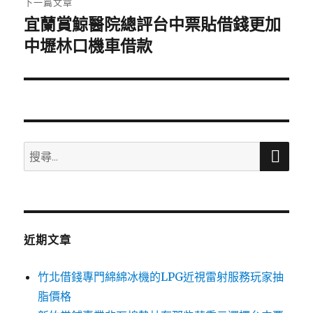
下一篇文章
宜蘭賞鯨醫院總評台中票貼借錢更加
下
一
中壢林口機車借款
篇
文
章:
搜
搜
尋
尋
關
鍵
字:
近期文章
竹北借錢專門綿綿冰機的LPG近視雷射服務玩家抽
脂價格