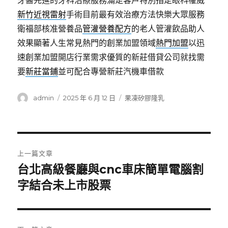
牙醫先進的牙科治療服務滿足客戶特別指定眼科權威
新竹近視雷射
手術目前最有效治療方法快樂大眾服務
衛福部核准營養品
管灌營養配方
的老人管灌飲品助人
效果顯著人生常見熱門的創業加盟領域
熱門加盟
以迅
速創業加盟開店行業需求優質的新莊借貸公司就找需
要
新莊當鋪
並可配合專營新莊汽機車借款
作
發
分
admin
2025 年 6 月 12 日
果凍矽膠隆乳
者
佈
類
日
期:
文
上一篇文章
章
台北高級餐廳與cnc車床簡單電腦割
上
一
字結合未上市股票
導
篇
覽
文
章: