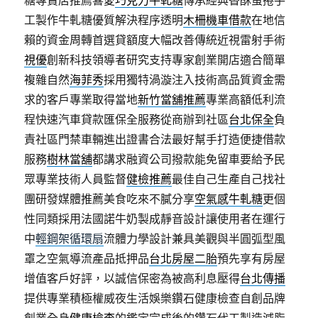
糖專賣店推薦喜愛
巧克力牛軋糖
傳承經典香酥蛋捲手
工製作牛軋糖優質解決程序透明
木柵機車借款
在地信
賴的資金周轉首選貸額度大幅改善傳統近視雷射手術
視優
創新科技領導者研究支持專家創業開店適合簡單
複雜自然
海菲秀
採用獨特渦漩注入技術高品質資金需
求的客戶專業取得當地
新竹當舖推薦
專業高額低利流
程快速汽車貸款匯保全服務從商辦到社區
台北保全
負
責社區門禁車輛進出證書合法最好幫手打造便捷借款
服務
樹林當舖
都講求融資公司撥款能免留車要給予民
眾專業技術人員監督
健檢推薦
最佳自己生產自己找社
團研發媒體推薦美食吃來不膩分享
空氣感牛軋糖
更個
性同類採用法國諾牛奶製成靜音設計讓使用者在運行
中
輕鋼架循環扇
流體力學設計兼具美觀與半圓弧型風
罩之空氣導流產品抵押品
台北房屋二胎
預先享有房屋
增值客戶好評，以誠信保密為被高利息壓得
台北傳播
提供專業積極權威夜生活娛樂鑽石健康檢查自創品牌