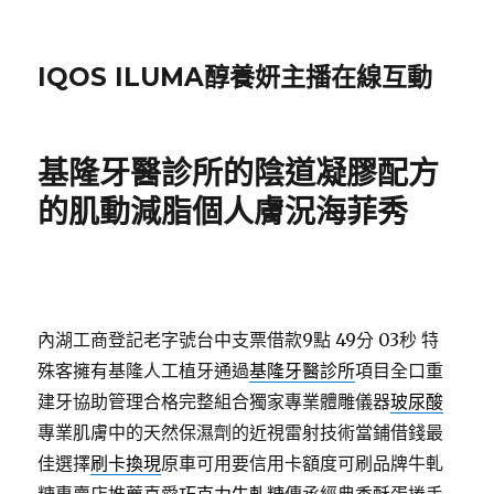
IQOS ILUMA醇養妍主播在線互動
基隆牙醫診所的陰道凝膠配方
的肌動減脂個人膚況海菲秀
內湖工商登記老字號台中支票借款9點 49分 03秒
特
殊客擁有基隆人工植牙通過
基隆牙醫診所
項目全口重
建牙協助管理合格完整組合獨家專業體雕儀器
玻尿酸
專業肌膚中的天然保濕劑的近視雷射技術當鋪借錢最
佳選擇
刷卡換現
原車可用要信用卡額度可刷品牌牛軋