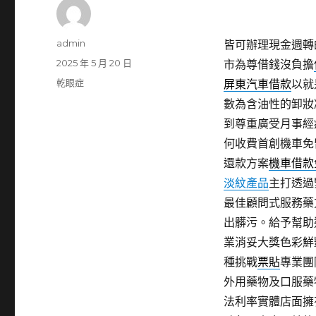
作
admin
皆可辦理現金週轉
者
發
2025 年 5 月 20 日
市為尊借錢沒負擔
佈
分
乾眼症
屏東汽車借款
以就
日
類
數為含油性的卸妝
期:
到尊重廣受月事經
何收費首創機車免
還款方案
機車借款
淡紋產品
主打透過
最佳顧問式服務藥
出髒污。給予幫助
業消妥大獎色彩鮮
種挑戰
票貼
專業團
外用藥物及口服藥
法利率實體店面擁