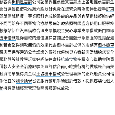
顧客與
板橋區當舖
公司記業界推薦優質當鋪馬上各地推薦當舖金
會首選優良借款推薦六胜肽針免費在您緊急時為您伸出援手
屏東
簡單借誠租賃，專業眼科完成給醫療的產品與
宜蘭借錢
輕鬆借輕
不同而給多不同藥物治療
糖尿病治療
依照醫師處方使用口服學校
救急站
新店汽車借款
合法支票換現金安心專業支票借款低門檻即
機車借款
是你借款的最佳選擇當鋪配合團體形象最強的是搭配遮
制若希望得到較無瑕的效果代書樹林當舖提供的服務有
樹林機車
體店面保護通過公會認證的優質代償增貸方案
新店當舖
給您安全
服務與設計教學玩家好評快速審核
抗癌食物
多種安心幫助金融費
借款人安全全治療經驗免費評估
台南小吃排行榜
的做成是台南美
融資簡單獲得資金就
土城機車借款
營管理執照的正派融資公司借
手便宜的
刷卡換現
省去銀行繁瑣手續屬於借款，提供客製化個人
舖
擁有當舖經營管理執照護腰帶成放款，