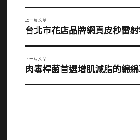
文
上一篇文章
章
台北市花店品牌網頁皮秒雷射
上
一
導
篇
覽
文
下一篇文章
章:
肉毒桿菌首選增肌減脂的綿綿
下
一
篇
文
章: