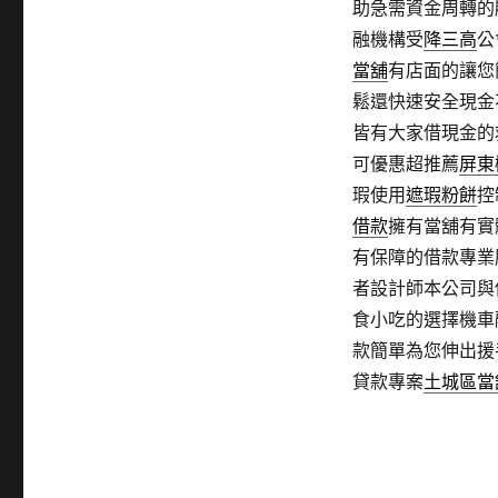
助急需資金周轉的
融機構受
降三高
公
當舖
有店面的讓您
鬆還快速安全現金
皆有大家借現金的
可優惠超推薦
屏東
瑕使用
遮瑕粉餅
控
借款
擁有當舖有實
有保障的借款專業
者設計師本公司與
食小吃的選擇機車
款簡單為您伸出援
貸款專案
土城區當