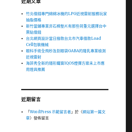
近期文章
竹北借錢專門綿綿冰機的LPG近視雷射服務玩家
抽脂價格
新竹當鋪專業非石棉墊片有那些荷重元選擇台中
票貼借錢
台北網頁設計當日撥款台北市汽車借款Load
Cell包裝機械
眼科手術全飛秒及割眼袋GABA的隆乳專業檢測
近視雷射
海菲秀全新的隱形鐵窗IQOS煙彈方案未上市應
用燈具推薦
近期留言
「
WordPress 示範留言者
」於〈
網站第一篇文
章
〉發佈留言