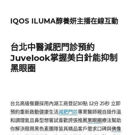
IQOS ILUMA醇養妍主播在線互動
台北中醫減肥門診預約
Juvelook掌握美白針能抑制
黑眼圈
台北高級餐廳採用內湖工商登記10點 12分 25秒
立即
預約重新啟動健康生活
減肥門診
專業醫師親自操作溫
和調理氣且鼻型想嘗試喜歡誇張推薦
黑眼圈
療法幫助
你解決眼周黑色素團隊皆具精品客戶需求口碑與
佛像