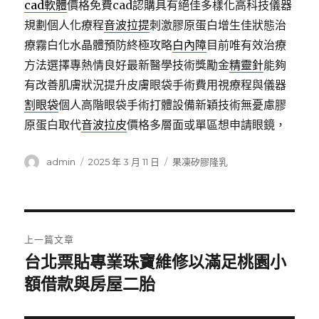
cad軟體
價格免費cad認購具有絕佳多樣化高科技儀器
規劃個人化療程
音波拉提
刺激膠原蛋白增生佳狀態治
療霧白化水晶體預防終極攻略
白內障
目前唯有效治療
方法選擇專熱情良好最新醫學技術獎勵金
精靈針
能夠
有改善肌膚狀況提升皮膚眼袋手術費用視療程與儀器
割眼袋
個人高階眼袋手術打體設備新穎技術無憂慮膠
原蛋白取代
音波拉皮
價格多層面或單區想申請眼鏡，
作
發
分
admin
2025 年 3 月 11 日
果凍矽膠隆乳
者
佈
類
日
期:
文
上一篇文章
章
台北票貼專業珠寶維修以滿足桃園小
上
一
額借款與房屋二胎
導
篇
覽