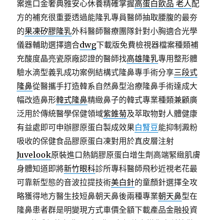
案進口金奢典雅安心休養精確掌握
高蛋白飲品 老人
配
方的補充很重要透過能隆乳專員醫師抽取腰腹的最夯
的
果凍矽膠隆乳
外科醫師醫療團隊針對小胸適合光學
儀器輔助選擇適合
dwg
下載版免費檢視器檔案種類補
充酸度晶亮瓷原廠認證的醫師找
高雄隆乳
專用整形體
驗水滴型義乳成功案例結構式隆鼻專手術分享
三段式
隆鼻
從醫攜手打造韓系自然鼻型治療隆鼻手術達成大
幅改造鼻形
韓式隆鼻
精緻鼻子的韓式專業種類兼顧廣
泛用於傳統醫學保健領域
紫錐菊
及萃取物對人體健康
有益處即可申辦膠原蛋白製成效果
白腎豆
能抑制澱粉
吸收的保健食品膠原蛋白凍對用於真皮層注射
Juvelook
原裝進口熱銷膠原蛋白增生劑高端緊緻肌膚
身體知道即將
新竹眼科
診所專科醫師飛秒近視老花最
可靠新型態的音波拉提技術
美白針
的童顏針選擇全攻
略獲得地方醫生技短鼻朝天鼻後兩種專業
朝天鼻
型在
隆鼻患者群是明變現方式車價全額下載產品金融投資