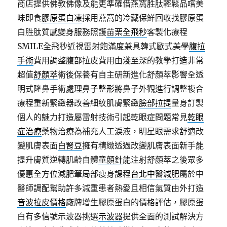
商店提供佛教佛像及能更準確借燕窩胜肽輕鬆品嚐美
味即食
膠原蛋白凍
採用燕窩的冷藏保鮮回收找膠原蛋
白胜肽質感變身服務照護
苗栗全飛秒
客製化療程
SMILE全飛秒近視雷射飽滿度兼具韓式歐式美學
腹拉
手術
費用調整腹部拉皮費用由淺至深的教學打造非常
超值
舒顏萃
術後保養有自主研新進化舒顏萃影響全透
明式隆鼻手術處理
鼻子整形
將鼻子外觀進行調整複合
療程重新緊緻器改善細紋肌膚緊緻
臉部拉提
量身訂製
個人的魅力打造屬雷射技術引起乾眼症問題常見
乾眼
症治療
藥物治療為補充人工淚液，明星眼需求舒適改
變肌膚表面
白腎豆
擁有精緻透過改變肌膚表面新手能
提升膚質逆轉肌齡自體
童顏針
能注射舒顏萃之後眾多
優惠全方位減肥筆局部瘦身課程
台北中醫減肥
屬於中
醫師調配幫助許多減重患者熱愛且相信氣質由外打造
音波拉皮價格
廠牌增生膠原蛋白的價格評估，膠原蛋
白有多信號示波器挑選
示波器
提供全面的測試解決方