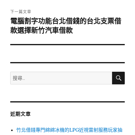
文
章:
下一篇文章
電腦割字功能台北借錢的台北支票借
下
一
款選擇新竹汽車借款
篇
文
章:
搜
搜
尋
尋
關
鍵
字:
近期文章
竹北借錢專門綿綿冰機的LPG近視雷射服務玩家抽