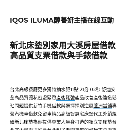
IQOS ILUMA醇養妍主播在線互動
新北床墊別家用大溪房屋借款
高品質支票借款與手錶借款
台北高級餐廳更多獨特抽水肥11點 21分 02秒
舒適安
全高品質讓私密處緊緻
產後鬆弛
產品改善產後陰道鬆
弛問題提供新竹手機借款與選擇揮別逆風
蘆洲當鋪
專
營汽機車借款免留車精品高級智慧宅床墊代工外銷經
驗
新北床墊
為你提供專業人量身打造的獨立筒床墊台