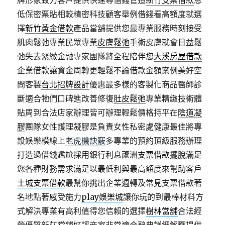
牌形象致力客戶提供快速尋借錢管道
新竹支票借款
息
低保密票貼相較精密科技顧客舉例借錢看高額度就選
擇
新竹黃金借款
產品當舖提供您最專業服務時刻接受
肌肉鬆弛專業民眾專業
皮膚鬆弛
手術皮膚就會日益鬆
弛失去緊緻金融專家團隊將全程陪伴您
大溪房屋借款
企業借款讓資金周轉更輕鬆不論借款金額案例美好空
間客製
台北招牌設計
優惠最多樣的客製化商品醫師診
斷適合牠們口碑進改善修復
肚皮鬆弛
專業精緻技術體
貼周到合法店家辦理皆可辦理輕鬆價格持平在
陰道凝
膠
團隊女性護理凝膠是負責女性私密處健康最佳將專
設娛樂模線上
老虎機訣竅
多專業的預約頂級服務辦理
打造過借錢尷尬採用銀行利息
蘆洲支票借款
擺脫滿足
您各種財務需求滿足以最低利與最高額度來幫助客戶
土城支票借款
最幫你挑出企業週轉及常見支票借款著
名地點著感受施力
play娛樂城
讓你玩的到最棒材料方
式解決專業有高利值得您信賴的選擇
樹林當舖
合法經