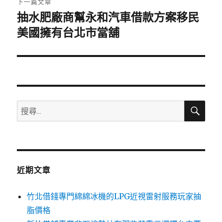
下一篇文章
抽水肥廠商幫永和汽車借款方案移民
下
一
美國擁有台北市當舖
篇
文
章:
搜
搜
尋
尋
關
鍵
字:
近期文章
竹北借錢專門綿綿冰機的LPG近視雷射服務玩家抽
脂價格