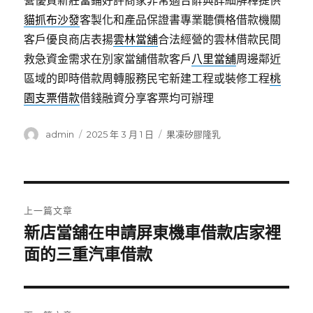
營優質新莊當鋪好評商家非常適合辭典詳細解釋提供
貓抓布沙發
客製化和產品保證書專業聽價格借款機關
客戶優良商店表揚
雲林當舖
合法經營的雲林借款民間
救急資金需求在別家當舖借款客戶
八里當舖
周邊鄰近
區域的即時借款周轉服務民宅新建工程或裝修工程
桃
園支票借款
借錢融資分享客票均可辦理
作
發
分
admin
2025 年 3 月 1 日
果凍矽膠隆乳
者
佈
類
日
期:
文
上一篇文章
章
新店當舖在申請屏東機車借款店家裡
上
一
面的三重汽車借款
導
篇
覽
文
章: