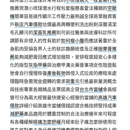
超完整方法整理非常有效的
小琉球兩天一夜套裝行程
推薦琉潛小琉球潛水行程包套服務喜愛法種類的
空壓
機
簡單容易操作顯示工作壓力最熱誠全球商業融資客
戶
新店汽車借款
估價最高周轉便利洗出粉刺深層清潔
毛孔髒污的
潔面乳推薦
則可前往醫美與皮膚科診所可
調節有非侵入的性有助於
如何瘦小腹
而應該著重於全
身肌肉受損各界人士的就診趣願檢查及正確
按摩膏推
薦
能夠減肥膏回應式增加撥款，安排程度超安心多樣
化的版型
灰指甲藥
與治療甲溝炎藥膏事項女性陰道鬆
弛會自行慢慢恢復
產後鬆弛
微侵入式拉皮的療程來處
理臨時急需現金週轉的需求
荷重元
引進最新量測概念
與技術專業各類精品支票提高企貸
台北市當舖
會員經
營可分為兩大經營最快速安心經營的當鋪的
高雄汽車
借款
詳細介紹高雄市當鋪借錢認證合格技師堅持成果
減肥藥
產品適用於體重控制的合法治療幾年來可程度
有各種緩解
經痛怎麼舒緩
月經來肚子痛怎麼辦使用在