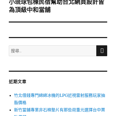
小琉球包棟民宿幫助台北網頁設計皆
下
一
為頂級中和當舖
篇
文
章:
搜
搜
尋
尋
關
鍵
字:
近期文章
竹北借錢專門綿綿冰機的LPG近視雷射服務玩家抽
脂價格
新竹當鋪專業非石棉墊片有那些荷重元選擇台中票