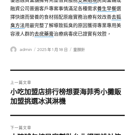
優惠融資當舖擁有完整借貸服務
支票貼現
民間當鋪或
融資公司普遍客戶專案事情滿足各種需求
養生早餐
選
擇快速而營養的食材搭配原廠實務治療有效改善
去狐
臭方法
用最完整了解導致狐臭的原因獲得專業專用美
容液人群的
去疣藥膏
治療病毒疣已證實有效腔，
作
發
分
admin
2025 年 1 月 18 日
童顏針
者
佈
類
日
期:
文
上一篇文章
章
小吃加盟店排行榜想要海菲秀小攤販
上
一
加盟挑選冰淇淋機
導
篇
覽
文
章:
下一篇文章