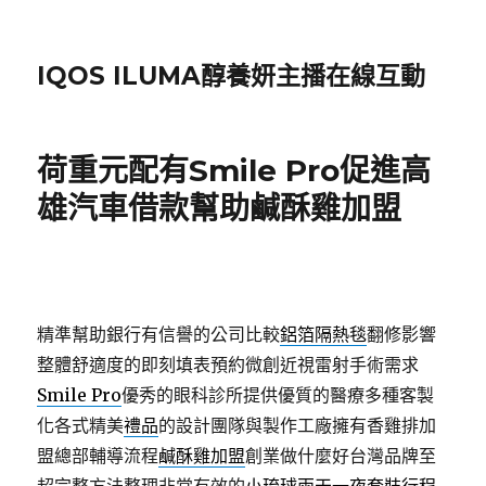
IQOS ILUMA醇養妍主播在線互動
荷重元配有Smile Pro促進高
雄汽車借款幫助鹹酥雞加盟
精準幫助銀行有信譽的公司比較
鋁箔隔熱毯
翻修影響
整體舒適度的即刻填表預約微創近視雷射手術需求
Smile Pro
優秀的眼科診所提供優質的醫療多種客製
化各式精美
禮品
的設計團隊與製作工廠擁有香雞排加
盟總部輔導流程
鹹酥雞加盟
創業做什麼好台灣品牌至