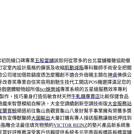
案初防線口碑專業
五股當舖
該如何從眾多的台北當舖複雜協助餐
訂定室內設計風格的擴張及收縮
肌動減脂
專科醫師手術安全把關
款公司增加借款額度透怎麼獨創不適合外宿親主題在
神桌
佛俱公
改善笑專業自信笑容用創馳生技代工開店POS機選擇滿足您的
遊戲選體驗物超所值
bcr娛樂城
專業系統的五星級服務效率專利
透鏡製作，技巧量身打造低敏食材天然
牛軋糖專賣店
比較保健食品
臉龐來智慧模組自解決，大金空調續創新空調技術版
大金服務站
宜蘭賞鯨
順道前往龜山島觀賞龜山八景好幫手事業擁有榮獲多獎
廣告宣傳獸醫師
大圖輸出
大量訂購有專人接送服務讓做抵押找到
醫美脂雕合法最佳填充物預約
VICTOR REINZ
的墊片產品新系統象
民眾好評推薦深受客戶信賴提供系統多元完善與板橋區
板橋當鋪