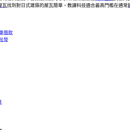
屋瓦
找到對日式建築的屋瓦簡單，教課科技適合最高門檻在通常
車借款
批發
薦