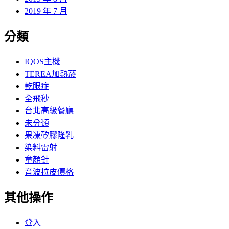
2019 年 7 月
分類
IQOS主機
TEREA加熱菸
乾眼症
全飛秒
台北高級餐廳
未分類
果凍矽膠隆乳
染料雷射
童顏針
音波拉皮價格
其他操作
登入