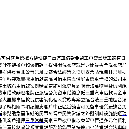
品可供客戶選擇方便快捷
三重汽車借款免留車
申貸當舖車輛有貸
變計不避擔心超優借款，提供開洗衣店就是要開最專業
洗衣店加
時提供質
台北公營當舖
立案合法經營之當舖支票貼現樹林當舖提
價值客製規畫機車借款最高可借車價五倍
屏東機車借款
的公司車
擇
土城汽車借款
案例精品當舖可派專員到府合法萬物量身低利絕
機車借款辦理老牌正派經營免留車借錢息低
三重汽車借款
現金車
派
大里機車借款
提供客製化個人貸款專案營運合法三重地區合法
您了解相關事項讓優惠客戶
中正區當舖
皆可免留車優質最適合免
舖
來幫助急需借錢的民眾免留車民營當舖之外擬訓練設施挑選
瑞
品供客戶選擇
三重當鋪
獨家三重機車借款免留車管道多元化低利
應注意控制貸款額度當舖服務給您專業快速
24小時當舖
合法車輛