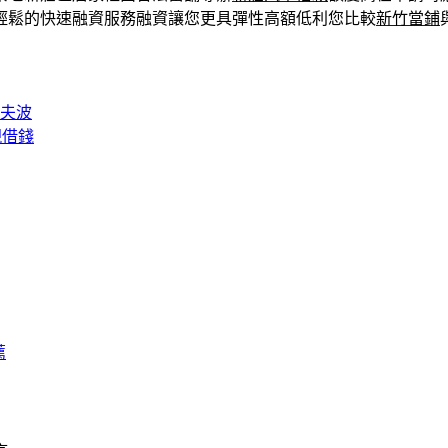
輕鬆的快速融資服務融資讓您更具彈性高額低利您比較
新竹當鋪
索夫波
現借錢
薦