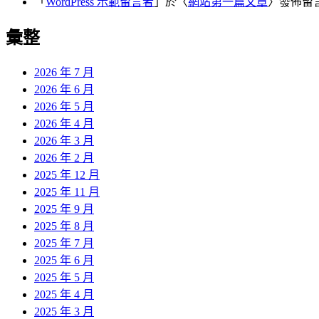
「
WordPress 示範留言者
」於〈
網站第一篇文章
〉發佈留
彙整
2026 年 7 月
2026 年 6 月
2026 年 5 月
2026 年 4 月
2026 年 3 月
2026 年 2 月
2025 年 12 月
2025 年 11 月
2025 年 9 月
2025 年 8 月
2025 年 7 月
2025 年 6 月
2025 年 5 月
2025 年 4 月
2025 年 3 月